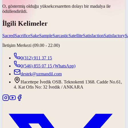
O, göstermiş olduğu
yüksek
cesaretten dolayı bir madalya ile
ödüllendirildi.
İlgili Kelimeler
Sacred
Sacrifice
Sake
Sample
Sarcastic
Satellite
Satisfaction
Satisfactory
S
İletişim Merkezi (09.00 - 22.00)
0(312) 911 37 15
0(546) 855 07 15
(WhatsApp)
destek@uzmandil.com
Hacettepe İvedik OSB. Teknokenti 1368. Cadde No.61,
4. Kat Ofis No: 32 İvedik / ANKARA