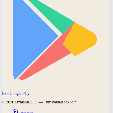
İndir
Google Play
©
2026
UzmanIELTS
— Tüm hakları saklıdır.