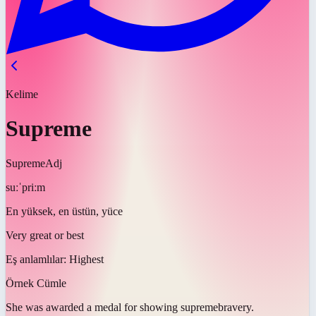
Kelime
Supreme
Supreme
Adj
suːˈpriːm
En yüksek, en üstün, yüce
Very great or best
Eş anlamlılar:
Highest
Örnek Cümle
She was awarded a medal for showing
supreme
bravery.