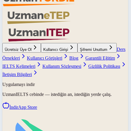
Ders
Ücretsiz Üye Ol
Kullanıcı Girişi
Şifremi Unuttum
Örnekleri
Kullanıcı Görüşleri
Blog
Garantili Eğitim
IELTS Kelimeleri
Kullanım Sözleşmesi
Gizlilik Politikası
İletişim Bilgileri
Uygulamayı indir
UzmanIELTS
cebinde — istediğin an, istediğin yerde çalış.
İndir
App Store