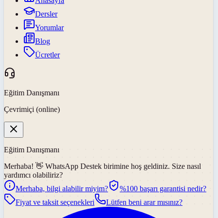
Anasayfa
Dersler
Yorumlar
Blog
Ücretler
Eğitim Danışmanı
Çevrimiçi (online)
Eğitim Danışmanı
Merhaba! 👋
WhatsApp Destek
birimine hoş geldiniz. Size nasıl
yardımcı olabiliriz?
Merhaba, bilgi alabilir miyim?
%100 başarı garantisi nedir?
Fiyat ve taksit seçenekleri
Lütfen beni arar mısınız?