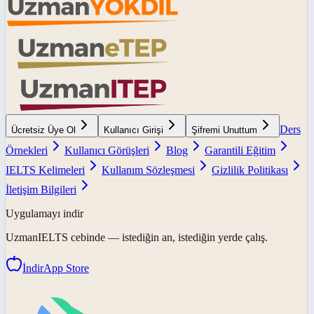
Ders
Ücretsiz Üye Ol
Kullanıcı Girişi
Şifremi Unuttum
Örnekleri
Kullanıcı Görüşleri
Blog
Garantili Eğitim
IELTS Kelimeleri
Kullanım Sözleşmesi
Gizlilik Politikası
İletişim Bilgileri
Uygulamayı indir
UzmanIELTS
cebinde — istediğin an, istediğin yerde çalış.
İndir
App Store