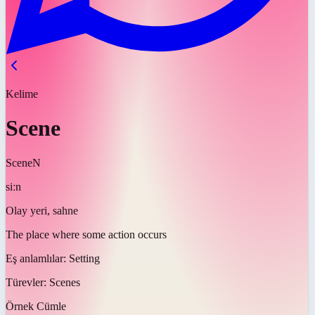
Kelime
Scene
Scene
N
siːn
Olay yeri, sahne
The place where some action occurs
Eş anlamlılar:
Setting
Türevler:
Scenes
Örnek Cümle