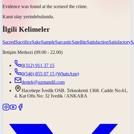
Evidence was found at the
scene
of the crime.
Kanıt
olay yerinde
bulundu.
İlgili Kelimeler
Sacred
Sacrifice
Sake
Sample
Sarcastic
Satellite
Satisfaction
Satisfactory
S
İletişim Merkezi (09.00 - 22.00)
0(312) 911 37 15
0(546) 855 07 15
(WhatsApp)
destek@uzmandil.com
Hacettepe İvedik OSB. Teknokenti 1368. Cadde No.61,
4. Kat Ofis No: 32 İvedik / ANKARA