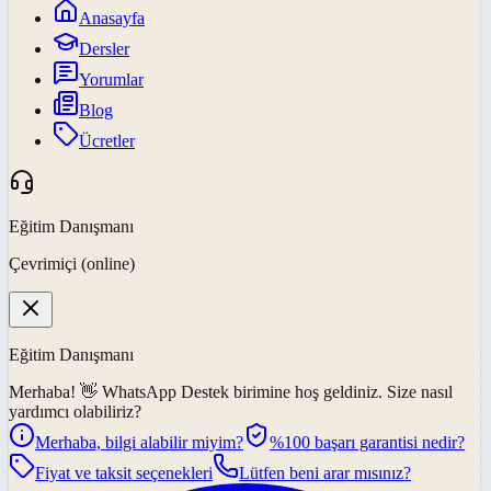
Anasayfa
Dersler
Yorumlar
Blog
Ücretler
Eğitim Danışmanı
Çevrimiçi (online)
Eğitim Danışmanı
Merhaba! 👋
WhatsApp Destek
birimine hoş geldiniz. Size nasıl
yardımcı olabiliriz?
Merhaba, bilgi alabilir miyim?
%100 başarı garantisi nedir?
Fiyat ve taksit seçenekleri
Lütfen beni arar mısınız?