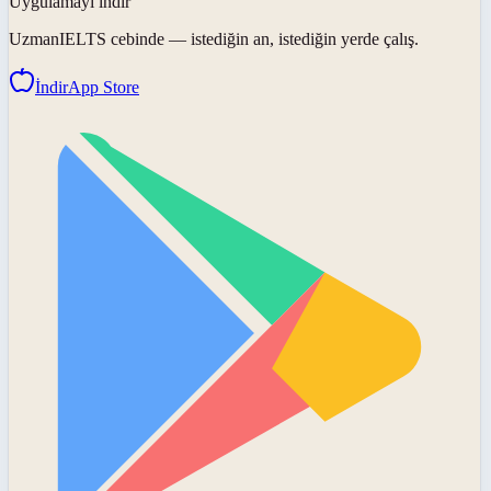
Uygulamayı indir
UzmanIELTS
cebinde — istediğin an, istediğin yerde çalış.
İndir
App Store