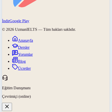
İndir
Google Play
©
2026
UzmanIELTS
— Tüm hakları saklıdır.
Anasayfa
Dersler
Yorumlar
Blog
Ücretler
Eğitim Danışmanı
Çevrimiçi (online)