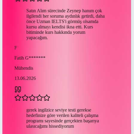
Satın Alım sürecinde Zeynep hanım çok
ilgilendi her soruma aydınlık getirdi, daha
önce Uzman IELTS'i görmüş olsamda
kursu almayı kendisi ikna etti. Kurs
bitiminde kurs hakkında yorum
yapacağım.
F
Fatih
G*******
Mühendis
13.06.2026
gerek ingilzice seviye testi gerekse
hedefinize göre verilen kaliteli çalışma
programı sayesinde gerçekten başarıya
ulasıcağımı hissediyorum