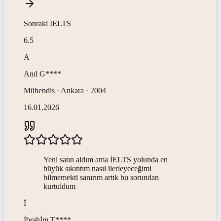
Sonraki
IELTS
6.5
A
Anıl
G****
Mühendis · Ankara · 2004
16.01.2026
Yeni satın aldım ama İELTS yolunda en
büyük sıkıntım nasıl ilerleyeceğimi
bilmemekti sanırım artık bu sorundan
kurtuldum
İ
İbrahİm
T****