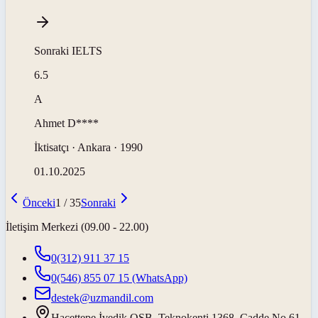
Sonraki
IELTS
6.5
A
Ahmet
D****
İktisatçı · Ankara · 1990
01.10.2025
Önceki
1
/
35
Sonraki
İletişim Merkezi (09.00 - 22.00)
0(312) 911 37 15
0(546) 855 07 15
(WhatsApp)
destek@uzmandil.com
Hacettepe İvedik OSB. Teknokenti 1368. Cadde No.61,