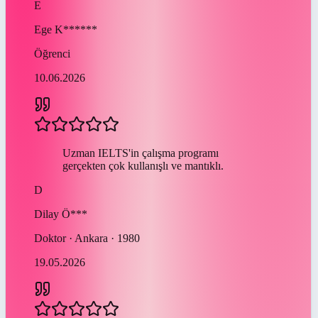
E
Ege
K******
Öğrenci
10.06.2026
Uzman IELTS'in çalışma programı
gerçekten çok kullanışlı ve mantıklı.
D
Dilay
Ö***
Doktor · Ankara · 1980
19.05.2026