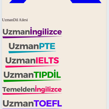
UzmanDil Ailesi