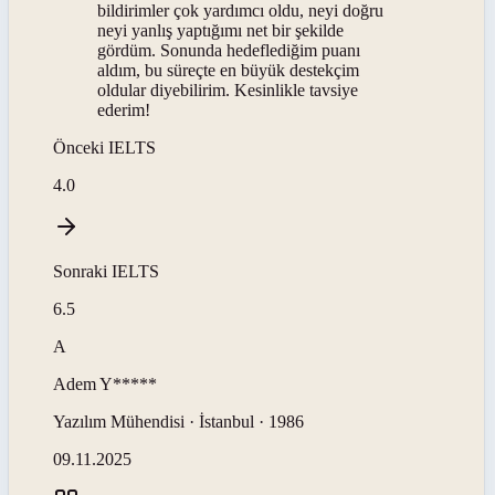
bildirimler çok yardımcı oldu, neyi doğru
neyi yanlış yaptığımı net bir şekilde
gördüm. Sonunda hedeflediğim puanı
aldım, bu süreçte en büyük destekçim
oldular diyebilirim. Kesinlikle tavsiye
ederim!
Önceki
IELTS
4.0
Sonraki
IELTS
6.5
A
Adem
Y*****
Yazılım Mühendisi · İstanbul · 1986
09.11.2025