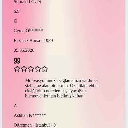
Sonraki
IELTS
6.5
C
Ceren
Ö******
Eczacı · Bursa · 1989
05.05.2026
Motivasyonunuzu sağlamanıza yardımcı
sizi içine alan bir sistem. Özellikle rehber
eksiği olup nereden başlayacağını
bilemeyenler için biçilmiş kaftan
A
Aslihan
K******
Öğretmen · İstanbul · 0