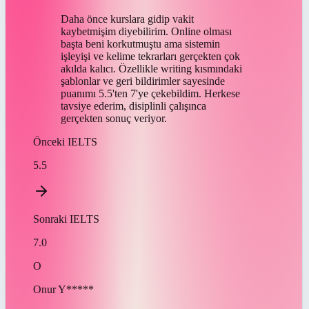
Daha önce kurslara gidip vakit
kaybetmişim diyebilirim. Online olması
başta beni korkutmuştu ama sistemin
işleyişi ve kelime tekrarları gerçekten çok
akılda kalıcı. Özellikle writing kısmındaki
şablonlar ve geri bildirimler sayesinde
puanımı 5.5'ten 7'ye çekebildim. Herkese
tavsiye ederim, disiplinli çalışınca
gerçekten sonuç veriyor.
Önceki
IELTS
5.5
Sonraki
IELTS
7.0
O
Onur
Y*****