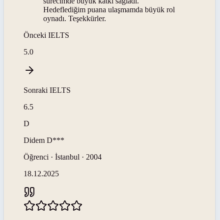
sürecimde büyük katkı sağladı.
Hedeflediğim puana ulaşmamda büyük rol
oynadı. Teşekkürler.
Önceki
IELTS
5.0
Sonraki
IELTS
6.5
D
Didem
D***
Öğrenci · İstanbul · 2004
18.12.2025