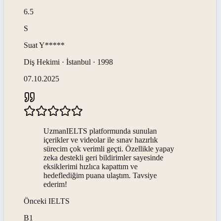
6.5
S
Suat
Y*****
Diş Hekimi · İstanbul · 1998
07.10.2025
UzmanIELTS platformunda sunulan
içerikler ve videolar ile sınav hazırlık
sürecim çok verimli geçti. Özellikle yapay
zeka destekli geri bildirimler sayesinde
eksiklerimi hızlıca kapattım ve
hedeflediğim puana ulaştım. Tavsiye
ederim!
Önceki
IELTS
B1