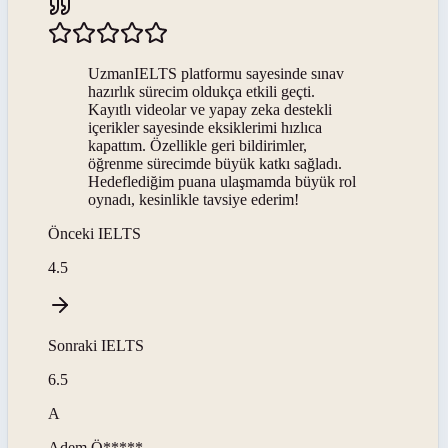
UzmanIELTS platformu sayesinde sınav
hazırlık sürecim oldukça etkili geçti.
Kayıtlı videolar ve yapay zeka destekli
içerikler sayesinde eksiklerimi hızlıca
kapattım. Özellikle geri bildirimler,
öğrenme sürecimde büyük katkı sağladı.
Hedeflediğim puana ulaşmamda büyük rol
oynadı, kesinlikle tavsiye ederim!
Önceki
IELTS
4.5
Sonraki
IELTS
6.5
A
Adem
Ö*****