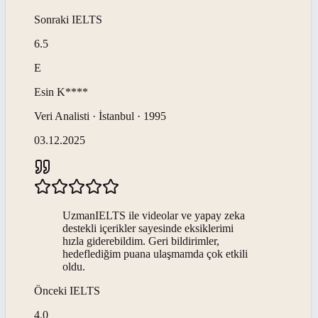
Sonraki
IELTS
6.5
E
Esin
K****
Veri Analisti · İstanbul · 1995
03.12.2025
UzmanIELTS ile videolar ve yapay zeka
destekli içerikler sayesinde eksiklerimi
hızla giderebildim. Geri bildirimler,
hedeflediğim puana ulaşmamda çok etkili
oldu.
Önceki
IELTS
4.0