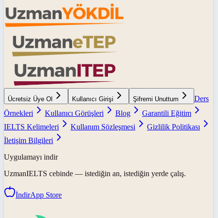
Ders
Ücretsiz Üye Ol
Kullanıcı Girişi
Şifremi Unuttum
Örnekleri
Kullanıcı Görüşleri
Blog
Garantili Eğitim
IELTS Kelimeleri
Kullanım Sözleşmesi
Gizlilik Politikası
İletişim Bilgileri
Uygulamayı indir
UzmanIELTS
cebinde — istediğin an, istediğin yerde çalış.
İndir
App Store