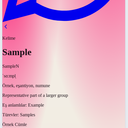
Kelime
Sample
Sample
N
ˈsɑːmpl̩
Örnek, eşantiyon, numune
Representative part of a larger group
Eş anlamlılar:
Example
Türevler:
Samples
Örnek Cümle