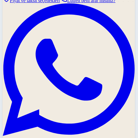
Fiyat ve taksit seçenekleri
Lütfen beni arar mısınız?