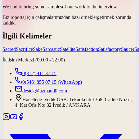
We had to bring some
samples
of our work to the interview.
Biz röportaj için çalışmalarımızdan bazı
örnekler
getirmek zorunda
kaldık.
İlgili Kelimeler
Sacred
Sacrifice
Sake
Sarcastic
Satellite
Satisfaction
Satisfactory
Saucer
S
İletişim Merkezi (09.00 - 22.00)
0(312) 911 37 15
0(546) 855 07 15
(WhatsApp)
destek@uzmandil.com
Hacettepe İvedik OSB. Teknokenti 1368. Cadde No.61,
4. Kat Ofis No: 32 İvedik / ANKARA