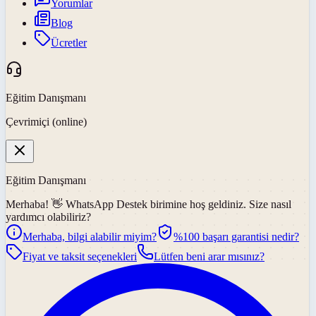
Yorumlar
Blog
Ücretler
Eğitim Danışmanı
Çevrimiçi (online)
Eğitim Danışmanı
Merhaba! 👋
WhatsApp Destek
birimine hoş geldiniz. Size nasıl
yardımcı olabiliriz?
Merhaba, bilgi alabilir miyim?
%100 başarı garantisi nedir?
Fiyat ve taksit seçenekleri
Lütfen beni arar mısınız?