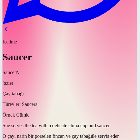
Kelime
Saucer
Saucer
N
ˈsɔːsə
Çay tabağı
Türevler:
Saucers
Örnek Cümle
She serves the tea with a delicate china cup and
saucer
.
O çayı narin bir porselen fincan ve
çay tabağı
ile servis eder.