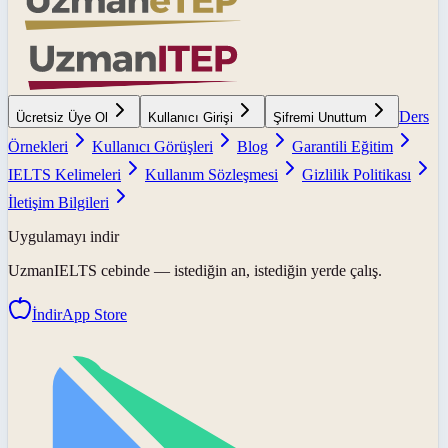
Ders
Ücretsiz Üye Ol
Kullanıcı Girişi
Şifremi Unuttum
Örnekleri
Kullanıcı Görüşleri
Blog
Garantili Eğitim
IELTS Kelimeleri
Kullanım Sözleşmesi
Gizlilik Politikası
İletişim Bilgileri
Uygulamayı indir
UzmanIELTS
cebinde — istediğin an, istediğin yerde çalış.
İndir
App Store