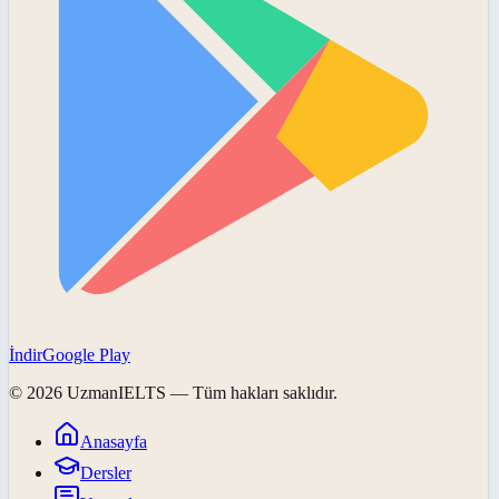
İndir
Google Play
©
2026
UzmanIELTS
— Tüm hakları saklıdır.
Anasayfa
Dersler