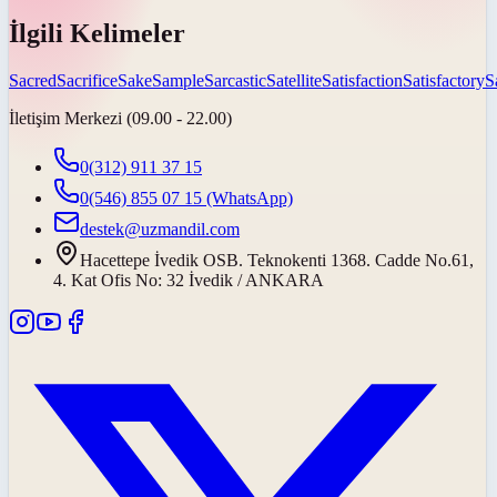
İlgili Kelimeler
Sacred
Sacrifice
Sake
Sample
Sarcastic
Satellite
Satisfaction
Satisfactory
S
İletişim Merkezi (09.00 - 22.00)
0(312) 911 37 15
0(546) 855 07 15
(WhatsApp)
destek@uzmandil.com
Hacettepe İvedik OSB. Teknokenti 1368. Cadde No.61,
4. Kat Ofis No: 32 İvedik / ANKARA