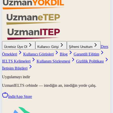
Ders
Ücretsiz Üye Ol
Kullanıcı Girişi
Şifremi Unuttum
Örnekleri
Kullanıcı Görüşleri
Blog
Garantili Eğitim
IELTS Kelimeleri
Kullanım Sözleşmesi
Gizlilik Politikası
İletişim Bilgileri
Uygulamayı indir
UzmanIELTS
cebinde — istediğin an, istediğin yerde çalış.
İndir
App Store