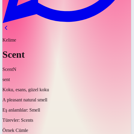
Kelime
Scent
Scent
N
sent
Koku, esans, güzel koku
A pleasant natural smell
Eş anlamlılar:
Smell
Türevler:
Scents
Örnek Cümle