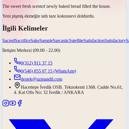
The sweet fresh
scent
of newly baked bread filled the house.
Yeni pişmiş ekmeğin tatlı taze
kokusu
evi doldurdu.
İlgili Kelimeler
Sacred
Sacrifice
Sake
Sample
Sarcastic
Satellite
Satisfaction
Satisfactory
S
İletişim Merkezi (09.00 - 22.00)
0(312) 911 37 15
0(546) 855 07 15
(WhatsApp)
destek@uzmandil.com
Hacettepe İvedik OSB. Teknokenti 1368. Cadde No.61,
4. Kat Ofis No: 32 İvedik / ANKARA