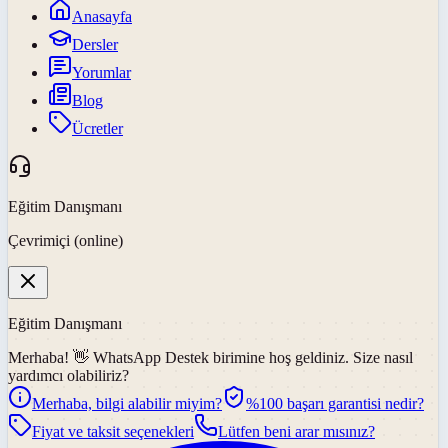
Anasayfa
Dersler
Yorumlar
Blog
Ücretler
Eğitim Danışmanı
Çevrimiçi (online)
Eğitim Danışmanı
Merhaba! 👋
WhatsApp Destek
birimine hoş geldiniz. Size nasıl
yardımcı olabiliriz?
Merhaba, bilgi alabilir miyim?
%100 başarı garantisi nedir?
Fiyat ve taksit seçenekleri
Lütfen beni arar mısınız?