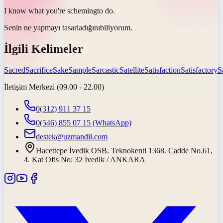
I know what you're
scheming
to do.
Senin ne yapmayı
tasarladığını
biliyorum.
İlgili Kelimeler
Sacred
Sacrifice
Sake
Sample
Sarcastic
Satellite
Satisfaction
Satisfactory
S
İletişim Merkezi (09.00 - 22.00)
0(312) 911 37 15
0(546) 855 07 15
(WhatsApp)
destek@uzmandil.com
Hacettepe İvedik OSB. Teknokenti 1368. Cadde No.61,
4. Kat Ofis No: 32 İvedik / ANKARA