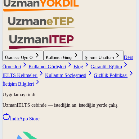
Ders
Ücretsiz Üye Ol
Kullanıcı Girişi
Şifremi Unuttum
Örnekleri
Kullanıcı Görüşleri
Blog
Garantili Eğitim
IELTS Kelimeleri
Kullanım Sözleşmesi
Gizlilik Politikası
İletişim Bilgileri
Uygulamayı indir
UzmanIELTS
cebinde — istediğin an, istediğin yerde çalış.
İndir
App Store