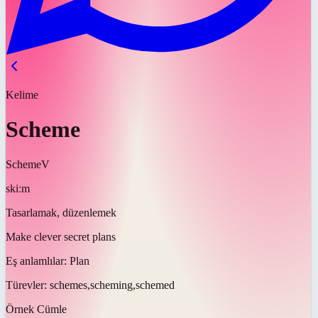
Kelime
Scheme
Scheme
V
skiːm
Tasarlamak, düzenlemek
Make clever secret plans
Eş anlamlılar:
Plan
Türevler:
schemes,scheming,schemed
Örnek Cümle