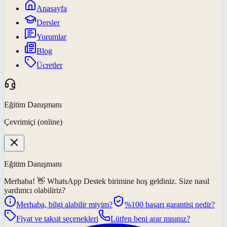
Anasayfa
Dersler
Yorumlar
Blog
Ücretler
Eğitim Danışmanı
Çevrimiçi (online)
Eğitim Danışmanı
Merhaba! 👋
WhatsApp Destek
birimine hoş geldiniz. Size nasıl
yardımcı olabiliriz?
Merhaba, bilgi alabilir miyim?
%100 başarı garantisi nedir?
Fiyat ve taksit seçenekleri
Lütfen beni arar mısınız?