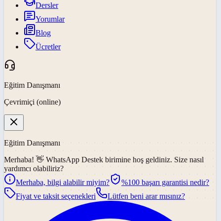
Dersler
Yorumlar
Blog
Ücretler
Eğitim Danışmanı
Çevrimiçi (online)
Eğitim Danışmanı
Merhaba! 👋
WhatsApp Destek
birimine hoş geldiniz. Size nasıl
yardımcı olabiliriz?
Merhaba, bilgi alabilir miyim?
%100 başarı garantisi nedir?
Fiyat ve taksit seçenekleri
Lütfen beni arar mısınız?