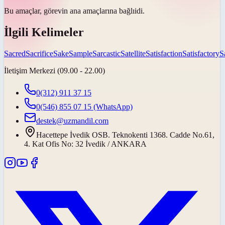
Bu amaçlar, görevin ana amaçlarına
bağlı
idi.
İlgili Kelimeler
Sacred
Sacrifice
Sake
Sample
Sarcastic
Satellite
Satisfaction
Satisfactory
S
İletişim Merkezi (09.00 - 22.00)
0(312) 911 37 15
0(546) 855 07 15
(WhatsApp)
destek@uzmandil.com
Hacettepe İvedik OSB. Teknokenti 1368. Cadde No.61,
4. Kat Ofis No: 32 İvedik / ANKARA