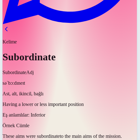
Kelime
Subordinate
Subordinate
Adj
səˈbɔːdɪneɪt
Ast, alt, ikincil, bağlı
Having a lower or less important position
Eş anlamlılar:
Inferior
Örnek Cümle
These aims were
subordinate
to the main aims of the mission.