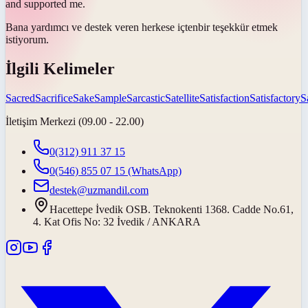
and supported me.
Bana yardımcı ve destek veren herkese
içten
bir teşekkür etmek
istiyorum.
İlgili Kelimeler
Sacred
Sacrifice
Sake
Sample
Sarcastic
Satellite
Satisfaction
Satisfactory
S
İletişim Merkezi (09.00 - 22.00)
0(312) 911 37 15
0(546) 855 07 15
(WhatsApp)
destek@uzmandil.com
Hacettepe İvedik OSB. Teknokenti 1368. Cadde No.61,
4. Kat Ofis No: 32 İvedik / ANKARA