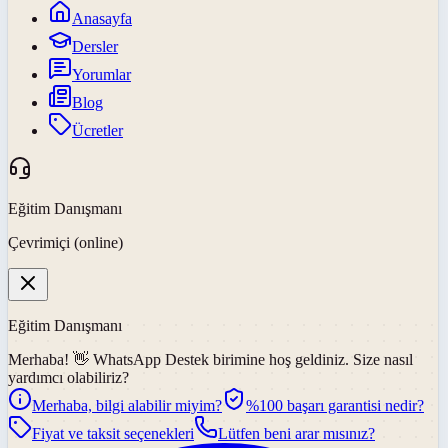
Anasayfa
Dersler
Yorumlar
Blog
Ücretler
Eğitim Danışmanı
Çevrimiçi (online)
Eğitim Danışmanı
Merhaba! 👋
WhatsApp Destek
birimine hoş geldiniz. Size nasıl
yardımcı olabiliriz?
Merhaba, bilgi alabilir miyim?
%100 başarı garantisi nedir?
Fiyat ve taksit seçenekleri
Lütfen beni arar mısınız?