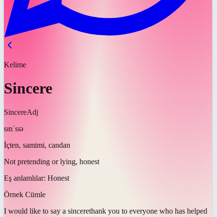
Kelime
Sincere
Sincere
Adj
sɪnˈsɪə
İçten, samimi, candan
Not pretending or lying, honest
Eş anlamlılar:
Honest
Örnek Cümle
I would like to say a
sincere
thank you to everyone who has helped