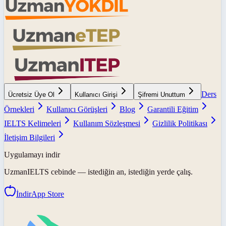
Ders
Ücretsiz Üye Ol
Kullanıcı Girişi
Şifremi Unuttum
Örnekleri
Kullanıcı Görüşleri
Blog
Garantili Eğitim
IELTS Kelimeleri
Kullanım Sözleşmesi
Gizlilik Politikası
İletişim Bilgileri
Uygulamayı indir
UzmanIELTS
cebinde — istediğin an, istediğin yerde çalış.
İndir
App Store