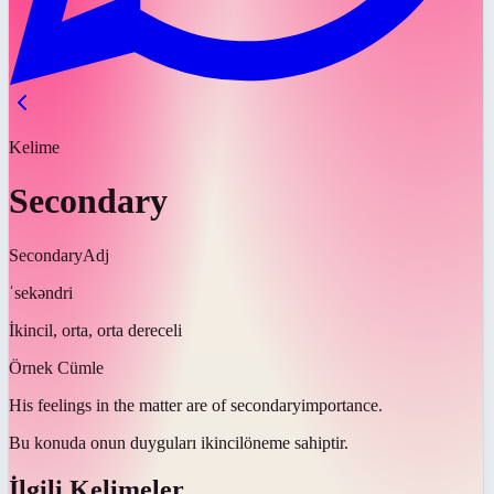
Kelime
Secondary
Secondary
Adj
ˈsekəndri
İkincil, orta, orta dereceli
Örnek Cümle
His feelings in the matter are of
secondary
importance.
Bu konuda onun duyguları
ikincil
öneme sahiptir.
İlgili Kelimeler