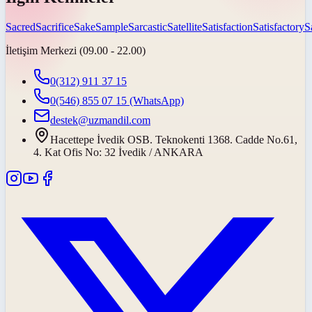
Sacred
Sacrifice
Sake
Sample
Sarcastic
Satellite
Satisfaction
Satisfactory
S
İletişim Merkezi (09.00 - 22.00)
0(312) 911 37 15
0(546) 855 07 15
(WhatsApp)
destek@uzmandil.com
Hacettepe İvedik OSB. Teknokenti 1368. Cadde No.61,
4. Kat Ofis No: 32 İvedik / ANKARA