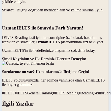
şekilde ekleyin.
Strateji:
Bilgiyi doğrudan metinden alın ve kelime sınırına uyun.
UzmanIELTS ile Sınavda Fark Yaratın!
IELTS
Reading testi için her soru tipine özel olarak hazırlanmış
içerikler ve stratejiler,
UzmanIELTS
platformunda sizi bekliyor!
UzmanIELTS'in ile hedeflerinize ulaşmanız çok daha kolay.
Şimdi Kaydolun ve İlk Dersinizi Ücretsiz Deneyin:
Sorularınız mı var? Uzmanlarımızla İletişime Geçin!
IELTS yolculuğunuzda, her adımda yanınızda olan UzmanIELTS
ile başarı garantiniz!
#
IELTS
#
IELTSGeneralTraining
#
IELTSReading
#
ReadingSkills
#
Soru
İlgili Yazılar