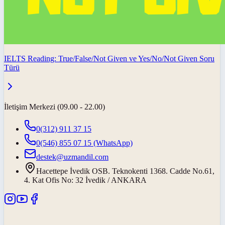
IELTS Reading: True/False/Not Given ve Yes/No/Not Given Soru
Türü
İletişim Merkezi (09.00 - 22.00)
0(312) 911 37 15
0(546) 855 07 15
(WhatsApp)
destek@uzmandil.com
Hacettepe İvedik OSB. Teknokenti 1368. Cadde No.61,
4. Kat Ofis No: 32 İvedik / ANKARA