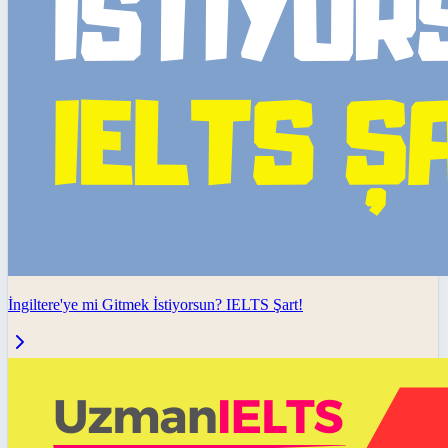
İngiltere'ye mi Gitmek İstiyorsun? IELTS Şart!