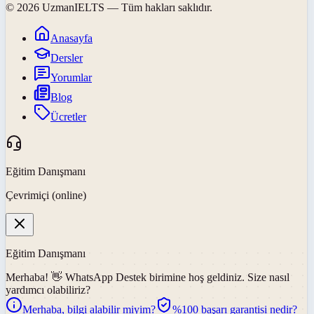
©
2026
UzmanIELTS
— Tüm hakları saklıdır.
Anasayfa
Dersler
Yorumlar
Blog
Ücretler
Eğitim Danışmanı
Çevrimiçi (online)
Eğitim Danışmanı
Merhaba! 👋
WhatsApp Destek
birimine hoş geldiniz. Size nasıl
yardımcı olabiliriz?
Merhaba, bilgi alabilir miyim?
%100 başarı garantisi nedir?