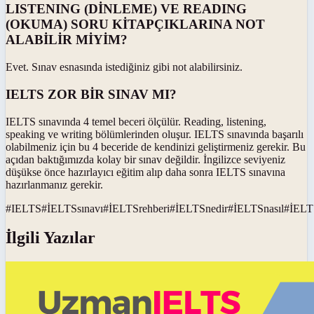
LISTENING (DİNLEME) VE READING
(OKUMA) SORU KİTAPÇIKLARINA NOT
ALABİLİR MİYİM?
Evet. Sınav esnasında istediğiniz gibi not alabilirsiniz.
IELTS ZOR BİR SINAV MI?
IELTS sınavında 4 temel beceri ölçülür. Reading, listening,
speaking ve writing bölümlerinden oluşur. IELTS sınavında başarılı
olabilmeniz için bu 4 beceride de kendinizi geliştirmeniz gerekir. Bu
açıdan baktığımızda kolay bir sınav değildir. İngilizce seviyeniz
düşükse önce hazırlayıcı eğitim alıp daha sonra IELTS sınavına
hazırlanmanız gerekir.
#
IELTS
#
İELTSsınavı
#
İELTSrehberi
#
İELTSnedir
#
İELTSnasıl
#
İELT
İlgili Yazılar