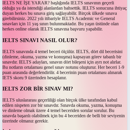
IELTS NE İŞE YARAR? başlığında IELTS sınavının geçerli
olduğu ya da istendiği alanlardan bahsettik. IELTS sonucuna ihtiyaç
duyan herkes bu sınava giriş sağlayabilir. Birçok ülkede sınava
girebilirsiniz. 2022 yılı itibariyle IELTS Academic ve General
sınavları için 11 yaş sınırı bulunmaktadır. Bu yaşın üstünde olan
herkes online olarak IELTS sınavına başvuru yapabilir.
IELTS SINAVI NASIL OLUR?
IELTS sınavında 4 temel beceri ölçülür. IELTS, dört dil becerisini
(dinleme, okuma, yazma ve konuşma) kapsayan görev tabanlı bir
sınavdır. IELTS adayları, sınavın dört bileşeni için ayrı not alırlar.
Bu notların ortalaması genel sınav notunu oluşturur. Her beceri 1-9
puan arasında değerlendirilir. 4 becerinin puan ortalaması alınarak
IETS skoru 9 üzerinden hesaplanır.
IELTS ZOR BİR SINAV MI?
IELTS uluslararası geçerliliği olan birçok ülke tarafından kabul
edilen nispeten zor bir sınavdır. Sınavda okuma, yazma, konuşma
ve dinleme olmak üzere 4 temel beceriden sorular sorulur. Bu
sınavda başarılı olabilmek için bu 4 beceriden de belli bir seviyenin
üzerinde olmanız gerekir.