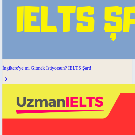
İngiltere'ye mi Gitmek İstiyorsun? IELTS Şart!