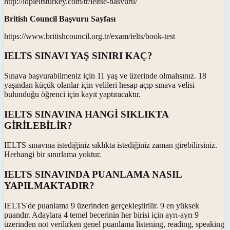
http://idpieltsturkey.com/tr/ieltse-basvuru/
British Council Başvuru Sayfası
https://www.britishcouncil.org.tr/exam/ielts/book-test
IELTS SINAVI YAŞ SINIRI KAÇ?
Sınava başvurabilmeniz için 11 yaş ve üzerinde olmalısınız. 18
yaşından küçük olanlar için velileri hesap açıp sınava velisi
bulunduğu öğrenci için kayıt yaptıracaktır.
IELTS SINAVINA HANGİ SIKLIKTA
GİRİLEBİLİR?
IELTS sınavına istediğiniz sıklıkta istediğiniz zaman girebilirsiniz.
Herhangi bir sınırlama yoktur.
IELTS SINAVINDA PUANLAMA NASIL
YAPILMAKTADIR?
IELTS'de puanlama 9 üzerinden gerçekleştirilir. 9 en yüksek
puandır. Adaylara 4 temel becerinin her birisi için ayrı-ayrı 9
üzerinden not verilirken genel puanlama listening, reading, speaking