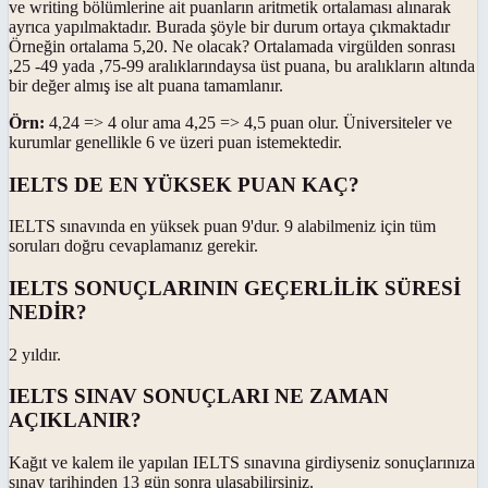
ve writing bölümlerine ait puanların aritmetik ortalaması alınarak
ayrıca yapılmaktadır. Burada şöyle bir durum ortaya çıkmaktadır
Örneğin ortalama 5,20. Ne olacak? Ortalamada virgülden sonrası
,25 -49 yada ,75-99 aralıklarındaysa üst puana, bu aralıkların altında
bir değer almış ise alt puana tamamlanır.
Örn:
4,24 => 4 olur ama 4,25 => 4,5 puan olur. Üniversiteler ve
kurumlar genellikle 6 ve üzeri puan istemektedir.
IELTS DE EN YÜKSEK PUAN KAÇ?
IELTS sınavında en yüksek puan 9'dur. 9 alabilmeniz için tüm
soruları doğru cevaplamanız gerekir.
IELTS SONUÇLARININ GEÇERLİLİK SÜRESİ
NEDİR?
2 yıldır.
IELTS SINAV SONUÇLARI NE ZAMAN
AÇIKLANIR?
Kağıt ve kalem ile yapılan IELTS sınavına girdiyseniz sonuçlarınıza
sınav tarihinden 13 gün sonra ulaşabilirsiniz.