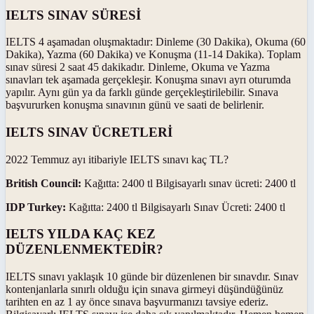
IELTS SINAV SÜRESİ
IELTS 4 aşamadan oluşmaktadır: Dinleme (30 Dakika), Okuma (60
Dakika), Yazma (60 Dakika) ve Konuşma (11-14 Dakika). Toplam
sınav süresi 2 saat 45 dakikadır. Dinleme, Okuma ve Yazma
sınavları tek aşamada gerçekleşir. Konuşma sınavı ayrı oturumda
yapılır. Aynı gün ya da farklı günde gerçekleştirilebilir. Sınava
başvururken konuşma sınavının günü ve saati de belirlenir.
IELTS SINAV ÜCRETLERİ
2022 Temmuz ayı itibariyle IELTS sınavı kaç TL?
British Council:
Kağıtta: 2400 tl Bilgisayarlı sınav ücreti: 2400 tl
IDP Turkey:
Kağıtta: 2400 tl Bilgisayarlı Sınav Ücreti: 2400 tl
IELTS YILDA KAÇ KEZ
DÜZENLENMEKTEDİR?
IELTS sınavı yaklaşık 10 günde bir düzenlenen bir sınavdır. Sınav
kontenjanlarla sınırlı olduğu için sınava girmeyi düşündüğünüz
tarihten en az 1 ay önce sınava başvurmanızı tavsiye ederiz.