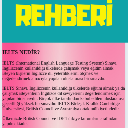
IELTS NEDİR?
IELTS (International English Language Testing System) Sınavı,
İngilizcenin kullanıldığı ülkelerde çalışmak veya eğitim almak
isteyen kişilerin İngilizce dil yeterliliklerini ölçmek ve
değerlendirmek amacıyla yapılan uluslararası bir sınavdır.
IELTS Sınavı, İngilizcenin kullanıldığı ülkelerde eğitim almak ya da
çalışmak isteyenlerin İngilizce dil seviyelerini değerlendirmek için
yapılan bir sınavdır. Birçok ülke tarafından kabul edilen uluslararası
geçerliliği yüksek bir sınavdır. IELTS Birleşik Krallık Cambridge
Üniversitesi, British Council ve Avustralya ortak mülkiyetindedir.
Ülkemizde British Council ve IDP Türkiye kurumları tarafından
yapılmaktadır.