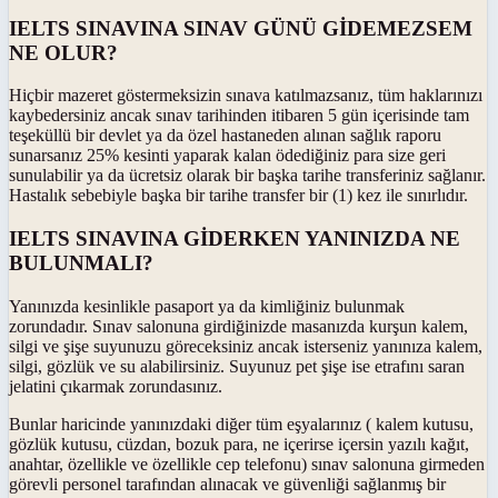
IELTS SINAVINA SINAV GÜNÜ GİDEMEZSEM
NE OLUR?
Hiçbir mazeret göstermeksizin sınava katılmazsanız, tüm haklarınızı
kaybedersiniz ancak sınav tarihinden itibaren 5 gün içerisinde tam
teşeküllü bir devlet ya da özel hastaneden alınan sağlık raporu
sunarsanız 25% kesinti yaparak kalan ödediğiniz para size geri
sunulabilir ya da ücretsiz olarak bir başka tarihe transferiniz sağlanır.
Hastalık sebebiyle başka bir tarihe transfer bir (1) kez ile sınırlıdır.
IELTS SINAVINA GİDERKEN YANINIZDA NE
BULUNMALI?
Yanınızda kesinlikle pasaport ya da kimliğiniz bulunmak
zorundadır. Sınav salonuna girdiğinizde masanızda kurşun kalem,
silgi ve şişe suyunuzu göreceksiniz ancak isterseniz yanınıza kalem,
silgi, gözlük ve su alabilirsiniz. Suyunuz pet şişe ise etrafını saran
jelatini çıkarmak zorundasınız.
Bunlar haricinde yanınızdaki diğer tüm eşyalarınız ( kalem kutusu,
gözlük kutusu, cüzdan, bozuk para, ne içerirse içersin yazılı kağıt,
anahtar, özellikle ve özellikle cep telefonu) sınav salonuna girmeden
görevli personel tarafından alınacak ve güvenliği sağlanmış bir