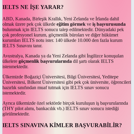
IELTS NE İŞE YARAR?
ABD, Kanada, Birleşik Krallık, Yeni Zelanda ve İrlanda dahil
olmak üzere pek çok ülkede
eğitim görmek
ve
iş başvurusunda
bulunmak için IELTS sonucu talep edilmektedir. Dünyadaki pek
çok profesyonel kurum, göçmenlik büroları ve diğer hükümet
kurumları IELTS notu ister. 140 ülkede 10.000 den fazla kurum
IELTS Sınavını tanır.
Avustralya, Kanada ya da Yeni Zelanda gibi İngilizce konuşulan
ülkelere
göçmenlik başvurularında
dil şartı olarak IELTS
istenmektedir.
Ülkemizde Boğaziçi Üniversitesi, Bilgi Üniversitesi, Yeditepe
Üniversitesi, Bilkent Üniversitesi gibi pek çok üniversite, öğrencileri
hazırlık sınıfından muaf tutmak için IELTS sınav sonucu
istemektedir.
Ayrıca ülkemizde özel sektörde birçok kuruluşun iş başvurularında
(THY pilot alımı, bankacılık vb.) IELTS sınav sonucu istediği
görülmektedir.
IELTS SINAVINA KİMLER BAŞVURABİLİR?