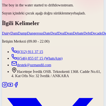
The boy in the water started to
drift
downstream.
Suyun içindeki çocuk aşağı doğru
sürüklenmeye
başladı.
İlgili Kelimeler
Dairy
Dam
Damp
Dangerous
Date
Deaf
Deal
Dean
Debate
Debt
Decade
D
İletişim Merkezi (09.00 - 22.00)
0(312) 911 37 15
0(546) 855 07 15
(WhatsApp)
destek@uzmandil.com
Hacettepe İvedik OSB. Teknokenti 1368. Cadde No.61,
4. Kat Ofis No: 32 İvedik / ANKARA