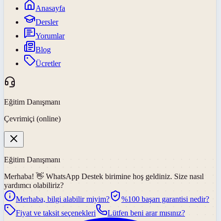
Anasayfa
Dersler
Yorumlar
Blog
Ücretler
Eğitim Danışmanı
Çevrimiçi (online)
Eğitim Danışmanı
Merhaba! 👋
WhatsApp Destek
birimine hoş geldiniz. Size nasıl
yardımcı olabiliriz?
Merhaba, bilgi alabilir miyim?
%100 başarı garantisi nedir?
Fiyat ve taksit seçenekleri
Lütfen beni arar mısınız?