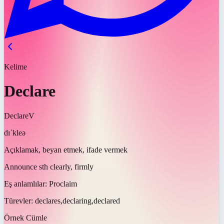
Kelime
Declare
Declare
V
dɪˈkleə
Açıklamak, beyan etmek, ifade vermek
Announce sth clearly, firmly
Eş anlamlılar:
Proclaim
Türevler:
declares,declaring,declared
Örnek Cümle