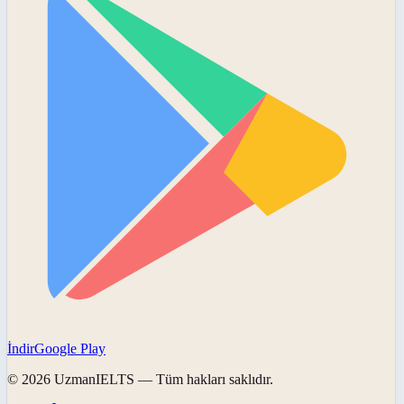
İndir
Google Play
©
2026
UzmanIELTS
— Tüm hakları saklıdır.