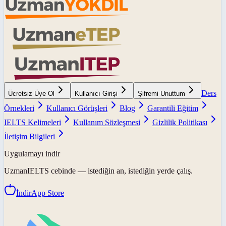
Ders
Ücretsiz Üye Ol
Kullanıcı Girişi
Şifremi Unuttum
Örnekleri
Kullanıcı Görüşleri
Blog
Garantili Eğitim
IELTS Kelimeleri
Kullanım Sözleşmesi
Gizlilik Politikası
İletişim Bilgileri
Uygulamayı indir
UzmanIELTS
cebinde — istediğin an, istediğin yerde çalış.
İndir
App Store