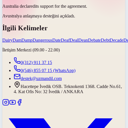
Australia
declared
its support for the agreement.
Avustralya anlaşmaya desteğini
açıkladı
.
İlgili Kelimeler
Dairy
Dam
Damp
Dangerous
Date
Deaf
Deal
Dean
Debate
Debt
Decade
D
İletişim Merkezi (09.00 - 22.00)
0(312) 911 37 15
0(546) 855 07 15
(WhatsApp)
destek@uzmandil.com
Hacettepe İvedik OSB. Teknokenti 1368. Cadde No.61,
4. Kat Ofis No: 32 İvedik / ANKARA