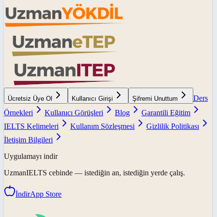
Ders
Ücretsiz Üye Ol
Kullanıcı Girişi
Şifremi Unuttum
Örnekleri
Kullanıcı Görüşleri
Blog
Garantili Eğitim
IELTS Kelimeleri
Kullanım Sözleşmesi
Gizlilik Politikası
İletişim Bilgileri
Uygulamayı indir
UzmanIELTS
cebinde — istediğin an, istediğin yerde çalış.
İndir
App Store