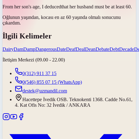
From her son's age, I
deduced
that her husband must be at least 60.
Oğlunun yaşından, kocası en az 60 yaşında olmalı
sonucunu
çıkardım
.
İlgili Kelimeler
Dairy
Dam
Damp
Dangerous
Date
Deaf
Deal
Dean
Debate
Debt
Decade
D
İletişim Merkezi (09.00 - 22.00)
0(312) 911 37 15
0(546) 855 07 15
(WhatsApp)
destek@uzmandil.com
Hacettepe İvedik OSB. Teknokenti 1368. Cadde No.61,
4. Kat Ofis No: 32 İvedik / ANKARA