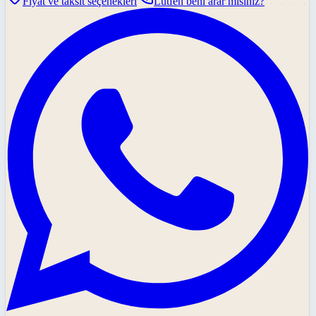
Fiyat ve taksit seçenekleri
Lütfen beni arar mısınız?