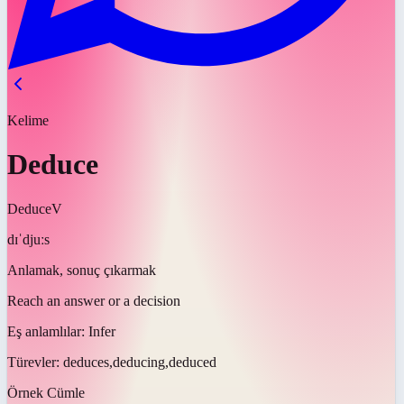
Kelime
Deduce
Deduce
V
dɪˈdjuːs
Anlamak, sonuç çıkarmak
Reach an answer or a decision
Eş anlamlılar:
Infer
Türevler:
deduces,deducing,deduced
Örnek Cümle