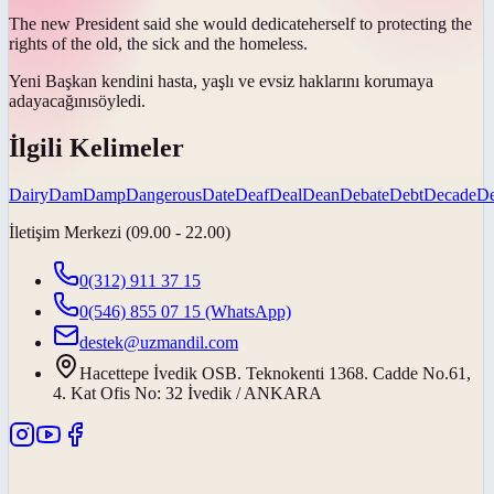
The new President said she would
dedicate
herself to protecting the
rights of the old, the sick and the homeless.
Yeni Başkan kendini hasta, yaşlı ve evsiz haklarını korumaya
adayacağını
söyledi.
İlgili Kelimeler
Dairy
Dam
Damp
Dangerous
Date
Deaf
Deal
Dean
Debate
Debt
Decade
D
İletişim Merkezi (09.00 - 22.00)
0(312) 911 37 15
0(546) 855 07 15
(WhatsApp)
destek@uzmandil.com
Hacettepe İvedik OSB. Teknokenti 1368. Cadde No.61,
4. Kat Ofis No: 32 İvedik / ANKARA