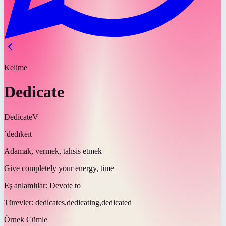
Kelime
Dedicate
Dedicate
V
ˈdedɪkeɪt
Adamak, vermek, tahsis etmek
Give completely your energy, time
Eş anlamlılar:
Devote to
Türevler:
dedicates,dedicating,dedicated
Örnek Cümle