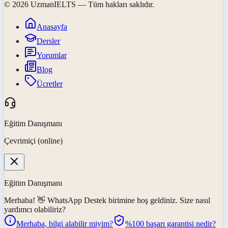
©
2026
UzmanIELTS
— Tüm hakları saklıdır.
Anasayfa
Dersler
Yorumlar
Blog
Ücretler
Eğitim Danışmanı
Çevrimiçi (online)
Eğitim Danışmanı
Merhaba! 👋
WhatsApp Destek
birimine hoş geldiniz. Size nasıl
yardımcı olabiliriz?
Merhaba, bilgi alabilir miyim?
%100 başarı garantisi nedir?