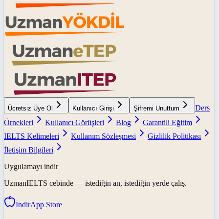
Ders
Ücretsiz Üye Ol
Kullanıcı Girişi
Şifremi Unuttum
Örnekleri
Kullanıcı Görüşleri
Blog
Garantili Eğitim
IELTS Kelimeleri
Kullanım Sözleşmesi
Gizlilik Politikası
İletişim Bilgileri
Uygulamayı indir
UzmanIELTS
cebinde — istediğin an, istediğin yerde çalış.
İndir
App Store