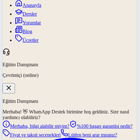
Anasayfa
Dersler
Yorumlar
Blog
Ücretler
Eğitim Danışmanı
Çevrimiçi (online)
Eğitim Danışmanı
Merhaba! 👋
WhatsApp Destek
birimine hoş geldiniz. Size nasıl
yardımcı olabiliriz?
Merhaba, bilgi alabilir miyim?
%100 başarı garantisi nedir?
Fiyat ve taksit seçenekleri
Lütfen beni arar mısınız?