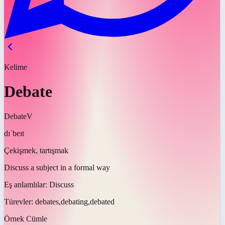
Kelime
Debate
Debate
V
dɪˈbeɪt
Çekişmek, tartışmak
Discuss a subject in a formal way
Eş anlamlılar:
Discuss
Türevler:
debates,debating,debated
Örnek Cümle