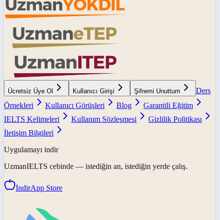
Ders
Ücretsiz Üye Ol
Kullanıcı Girişi
Şifremi Unuttum
Örnekleri
Kullanıcı Görüşleri
Blog
Garantili Eğitim
IELTS Kelimeleri
Kullanım Sözleşmesi
Gizlilik Politikası
İletişim Bilgileri
Uygulamayı indir
UzmanIELTS
cebinde — istediğin an, istediğin yerde çalış.
İndir
App Store