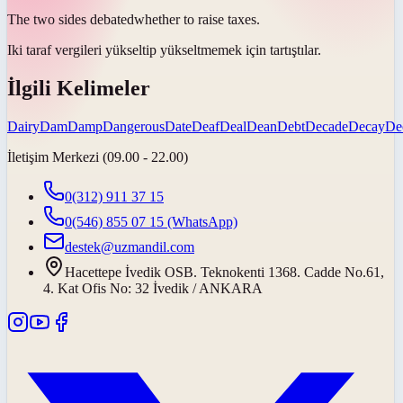
The two sides
debated
whether to raise taxes.
Iki taraf vergileri yükseltip yükseltmemek için
tartıştılar
.
İlgili Kelimeler
Dairy
Dam
Damp
Dangerous
Date
Deaf
Deal
Dean
Debt
Decade
Decay
De
İletişim Merkezi (09.00 - 22.00)
0(312) 911 37 15
0(546) 855 07 15
(WhatsApp)
destek@uzmandil.com
Hacettepe İvedik OSB. Teknokenti 1368. Cadde No.61,
4. Kat Ofis No: 32 İvedik / ANKARA