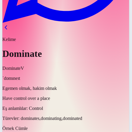
Kelime
Dominate
Dominate
V
ˈdɒmɪneɪt
Egemen olmak, hakim olmak
Have control over a place
Eş anlamlılar:
Control
Türevler:
dominates,dominating,dominated
Örnek Cümle