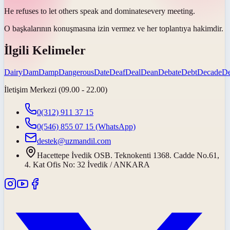
He refuses to let others speak and
dominates
every meeting.
O başkalarının konuşmasına izin vermez ve her toplantıya
hakimdir
.
İlgili Kelimeler
Dairy
Dam
Damp
Dangerous
Date
Deaf
Deal
Dean
Debate
Debt
Decade
D
İletişim Merkezi (09.00 - 22.00)
0(312) 911 37 15
0(546) 855 07 15
(WhatsApp)
destek@uzmandil.com
Hacettepe İvedik OSB. Teknokenti 1368. Cadde No.61,
4. Kat Ofis No: 32 İvedik / ANKARA