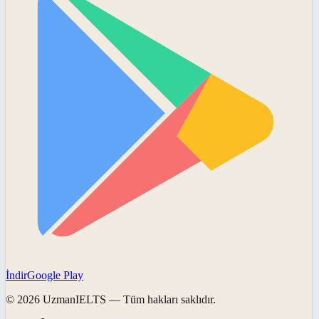
İndir
Google Play
©
2026
UzmanIELTS
— Tüm hakları saklıdır.