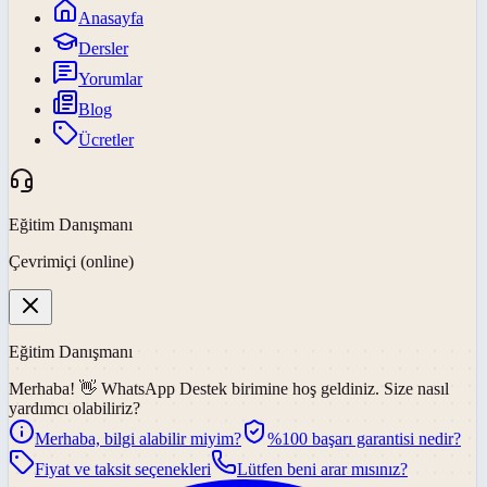
Anasayfa
Dersler
Yorumlar
Blog
Ücretler
Eğitim Danışmanı
Çevrimiçi (online)
Eğitim Danışmanı
Merhaba! 👋
WhatsApp Destek
birimine hoş geldiniz. Size nasıl
yardımcı olabiliriz?
Merhaba, bilgi alabilir miyim?
%100 başarı garantisi nedir?
Fiyat ve taksit seçenekleri
Lütfen beni arar mısınız?