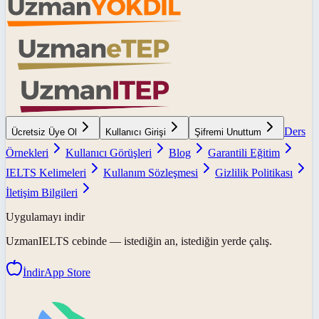
Ders
Ücretsiz Üye Ol
Kullanıcı Girişi
Şifremi Unuttum
Örnekleri
Kullanıcı Görüşleri
Blog
Garantili Eğitim
IELTS Kelimeleri
Kullanım Sözleşmesi
Gizlilik Politikası
İletişim Bilgileri
Uygulamayı indir
UzmanIELTS
cebinde — istediğin an, istediğin yerde çalış.
İndir
App Store