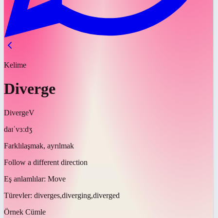
Kelime
Diverge
Diverge
V
daɪˈvɜːdʒ
Farklılaşmak, ayrılmak
Follow a different direction
Eş anlamlılar:
Move
Türevler:
diverges,diverging,diverged
Örnek Cümle