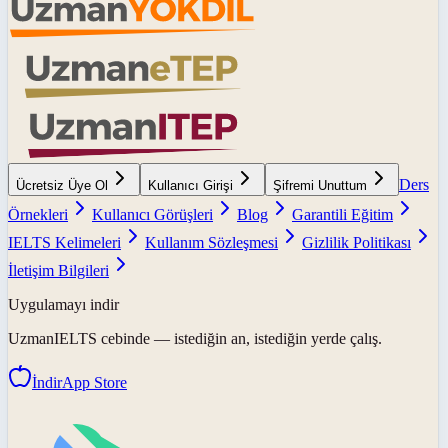
Ders
Ücretsiz Üye Ol
Kullanıcı Girişi
Şifremi Unuttum
Örnekleri
Kullanıcı Görüşleri
Blog
Garantili Eğitim
IELTS Kelimeleri
Kullanım Sözleşmesi
Gizlilik Politikası
İletişim Bilgileri
Uygulamayı indir
UzmanIELTS
cebinde — istediğin an, istediğin yerde çalış.
İndir
App Store