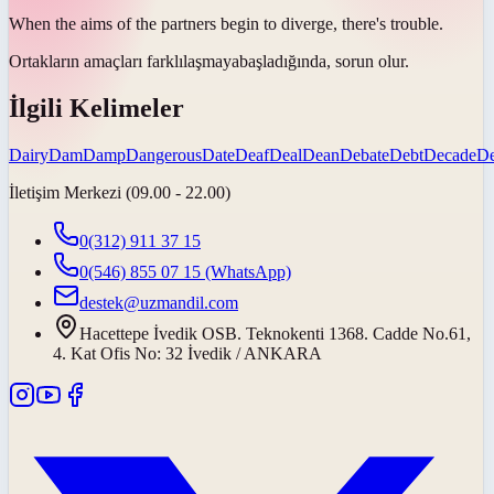
When the aims of the partners begin to
diverge
, there's trouble.
Ortakların amaçları
farklılaşmaya
başladığında, sorun olur.
İlgili Kelimeler
Dairy
Dam
Damp
Dangerous
Date
Deaf
Deal
Dean
Debate
Debt
Decade
D
İletişim Merkezi (09.00 - 22.00)
0(312) 911 37 15
0(546) 855 07 15
(WhatsApp)
destek@uzmandil.com
Hacettepe İvedik OSB. Teknokenti 1368. Cadde No.61,
4. Kat Ofis No: 32 İvedik / ANKARA