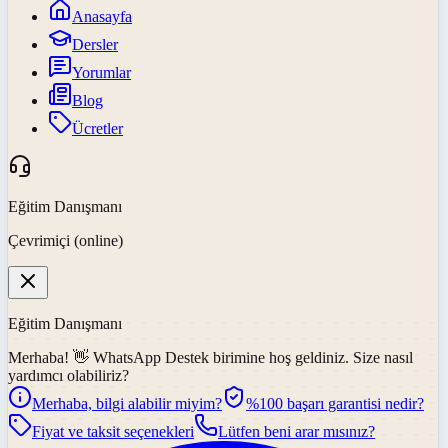
Anasayfa
Dersler
Yorumlar
Blog
Ücretler
Eğitim Danışmanı
Çevrimiçi (online)
Eğitim Danışmanı
Merhaba! 👋
WhatsApp Destek
birimine hoş geldiniz. Size nasıl
yardımcı olabiliriz?
Merhaba, bilgi alabilir miyim?
%100 başarı garantisi nedir?
Fiyat ve taksit seçenekleri
Lütfen beni arar mısınız?