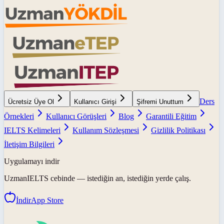
Ders
Ücretsiz Üye Ol
Kullanıcı Girişi
Şifremi Unuttum
Örnekleri
Kullanıcı Görüşleri
Blog
Garantili Eğitim
IELTS Kelimeleri
Kullanım Sözleşmesi
Gizlilik Politikası
İletişim Bilgileri
Uygulamayı indir
UzmanIELTS
cebinde — istediğin an, istediğin yerde çalış.
İndir
App Store