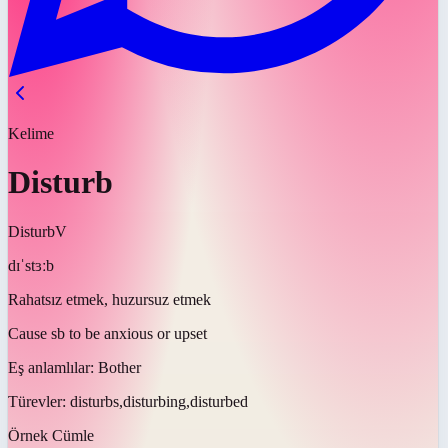
Kelime
Disturb
Disturb
V
dɪˈstɜːb
Rahatsız etmek, huzursuz etmek
Cause sb to be anxious or upset
Eş anlamlılar:
Bother
Türevler:
disturbs,disturbing,disturbed
Örnek Cümle