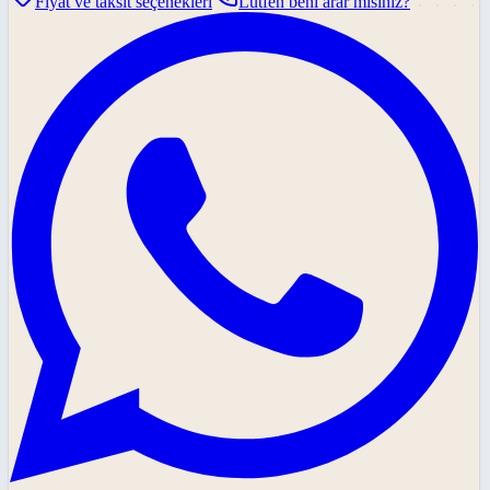
Fiyat ve taksit seçenekleri
Lütfen beni arar mısınız?