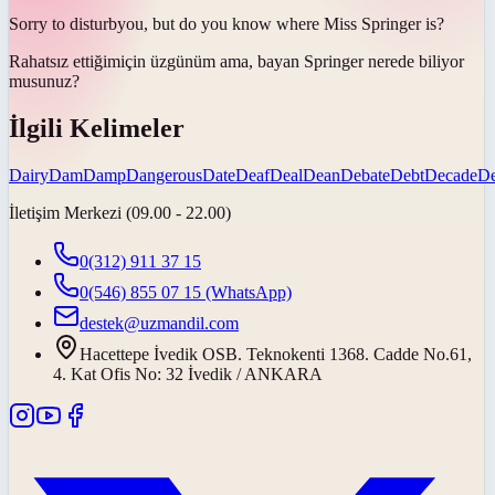
Sorry to
disturb
you, but do you know where Miss Springer is?
Rahatsız ettiğim
için üzgünüm ama, bayan Springer nerede biliyor
musunuz?
İlgili Kelimeler
Dairy
Dam
Damp
Dangerous
Date
Deaf
Deal
Dean
Debate
Debt
Decade
D
İletişim Merkezi (09.00 - 22.00)
0(312) 911 37 15
0(546) 855 07 15
(WhatsApp)
destek@uzmandil.com
Hacettepe İvedik OSB. Teknokenti 1368. Cadde No.61,
4. Kat Ofis No: 32 İvedik / ANKARA