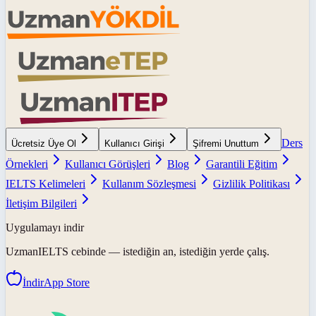
Ders
Ücretsiz Üye Ol
Kullanıcı Girişi
Şifremi Unuttum
Örnekleri
Kullanıcı Görüşleri
Blog
Garantili Eğitim
IELTS Kelimeleri
Kullanım Sözleşmesi
Gizlilik Politikası
İletişim Bilgileri
Uygulamayı indir
UzmanIELTS
cebinde — istediğin an, istediğin yerde çalış.
İndir
App Store