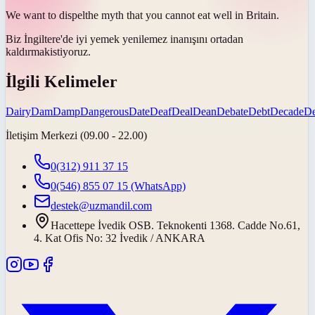
We want to
dispel
the myth that you cannot eat well in Britain.
Biz İngiltere'de iyi yemek yenilemez inanışını
ortadan
kaldırmak
istiyoruz.
İlgili Kelimeler
Dairy
Dam
Damp
Dangerous
Date
Deaf
Deal
Dean
Debate
Debt
Decade
D
İletişim Merkezi (09.00 - 22.00)
0(312) 911 37 15
0(546) 855 07 15
(WhatsApp)
destek@uzmandil.com
Hacettepe İvedik OSB. Teknokenti 1368. Cadde No.61,
4. Kat Ofis No: 32 İvedik / ANKARA