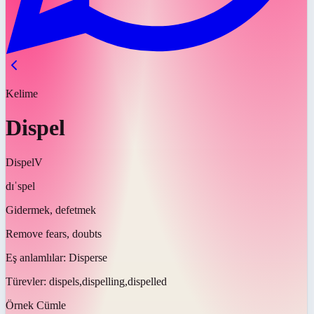
Kelime
Dispel
Dispel
V
dɪˈspel
Gidermek, defetmek
Remove fears, doubts
Eş anlamlılar:
Disperse
Türevler:
dispels,dispelling,dispelled
Örnek Cümle