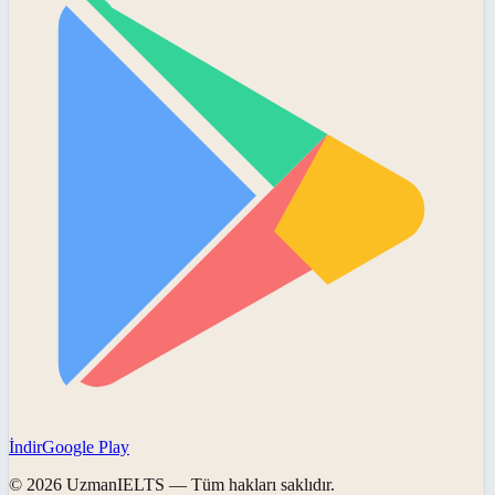
İndir
Google Play
©
2026
UzmanIELTS
— Tüm hakları saklıdır.