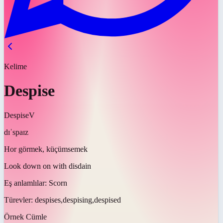
Kelime
Despise
Despise
V
dɪˈspaɪz
Hor görmek, küçümsemek
Look down on with disdain
Eş anlamlılar:
Scorn
Türevler:
despises,despising,despised
Örnek Cümle