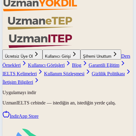
Ders
Ücretsiz Üye Ol
Kullanıcı Girişi
Şifremi Unuttum
Örnekleri
Kullanıcı Görüşleri
Blog
Garantili Eğitim
IELTS Kelimeleri
Kullanım Sözleşmesi
Gizlilik Politikası
İletişim Bilgileri
Uygulamayı indir
UzmanIELTS
cebinde — istediğin an, istediğin yerde çalış.
İndir
App Store