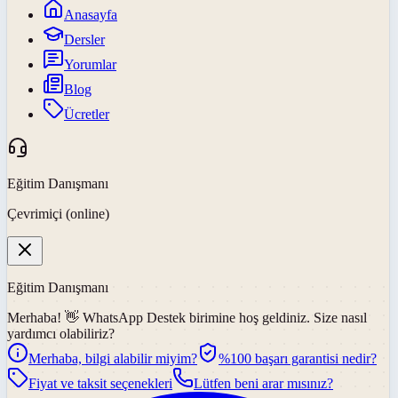
Anasayfa
Dersler
Yorumlar
Blog
Ücretler
Eğitim Danışmanı
Çevrimiçi (online)
Eğitim Danışmanı
Merhaba! 👋
WhatsApp Destek
birimine hoş geldiniz. Size nasıl
yardımcı olabiliriz?
Merhaba, bilgi alabilir miyim?
%100 başarı garantisi nedir?
Fiyat ve taksit seçenekleri
Lütfen beni arar mısınız?