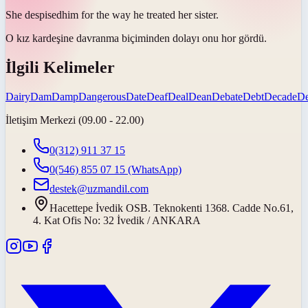
She
despised
him for the way he treated her sister.
O kız kardeşine davranma biçiminden dolayı onu
hor gördü
.
İlgili Kelimeler
Dairy
Dam
Damp
Dangerous
Date
Deaf
Deal
Dean
Debate
Debt
Decade
D
İletişim Merkezi (09.00 - 22.00)
0(312) 911 37 15
0(546) 855 07 15
(WhatsApp)
destek@uzmandil.com
Hacettepe İvedik OSB. Teknokenti 1368. Cadde No.61,
4. Kat Ofis No: 32 İvedik / ANKARA