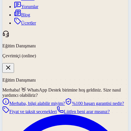
Yorumlar
Blog
Ücretler
Eğitim Danışmanı
Çevrimiçi (online)
Eğitim Danışmanı
Merhaba! 👋
WhatsApp Destek
birimine hoş geldiniz. Size nasıl
yardımcı olabiliriz?
Merhaba, bilgi alabilir miyim?
%100 başarı garantisi nedir?
Fiyat ve taksit seçenekleri
Lütfen beni arar mısınız?