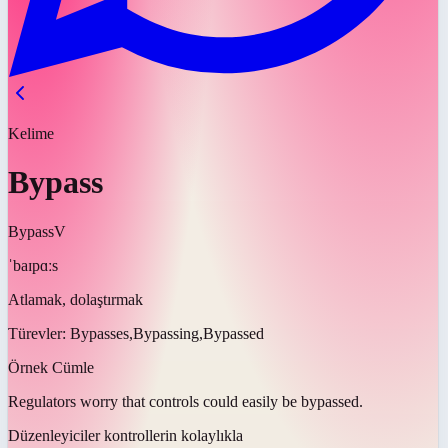
Kelime
Bypass
Bypass
V
ˈbaɪpɑːs
Atlamak, dolaştırmak
Türevler:
Bypasses,Bypassing,Bypassed
Örnek Cümle
Regulators worry that controls could easily be
bypassed
.
Düzenleyiciler kontrollerin kolaylıkla