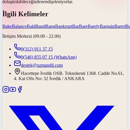
dolaştırılabileceğinden
endişeleniyorlar.
İlgili Kelimeler
Bake
Balance
Bald
Band
Bang
Bankrupt
Bar
Bare
Barely
Bargain
Barrel
Ba
İletişim Merkezi (09.00 - 22.00)
0(312) 911 37 15
0(546) 855 07 15
(WhatsApp)
destek@uzmandil.com
Hacettepe İvedik OSB. Teknokenti 1368. Cadde No.61,
4. Kat Ofis No: 32 İvedik / ANKARA