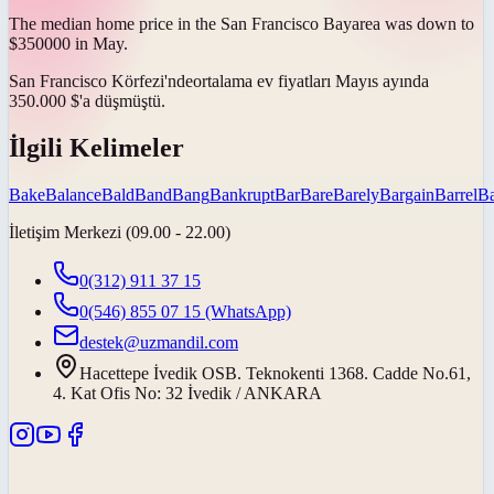
The median home price in the San Francisco
Bay
area was down to
$350000 in May.
San Francisco
Körfezi'nde
ortalama ev fiyatları Mayıs ayında
350.000 $'a düşmüştü.
İlgili Kelimeler
Bake
Balance
Bald
Band
Bang
Bankrupt
Bar
Bare
Barely
Bargain
Barrel
Ba
İletişim Merkezi (09.00 - 22.00)
0(312) 911 37 15
0(546) 855 07 15
(WhatsApp)
destek@uzmandil.com
Hacettepe İvedik OSB. Teknokenti 1368. Cadde No.61,
4. Kat Ofis No: 32 İvedik / ANKARA