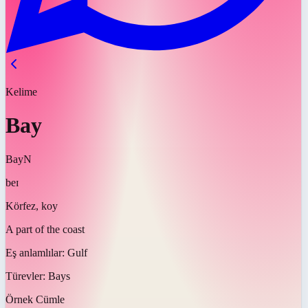
Kelime
Bay
Bay
N
beɪ
Körfez, koy
A part of the coast
Eş anlamlılar:
Gulf
Türevler:
Bays
Örnek Cümle