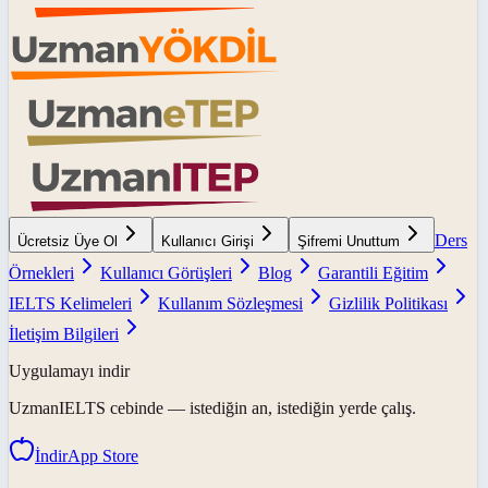
Ders
Ücretsiz Üye Ol
Kullanıcı Girişi
Şifremi Unuttum
Örnekleri
Kullanıcı Görüşleri
Blog
Garantili Eğitim
IELTS Kelimeleri
Kullanım Sözleşmesi
Gizlilik Politikası
İletişim Bilgileri
Uygulamayı indir
UzmanIELTS
cebinde — istediğin an, istediğin yerde çalış.
İndir
App Store