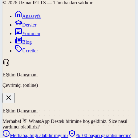
©
2026
UzmanIELTS
— Tüm hakları saklıdır.
Anasayfa
Dersler
Yorumlar
Blog
Ücretler
Eğitim Danışmanı
Çevrimiçi (online)
Eğitim Danışmanı
Merhaba! 👋
WhatsApp Destek
birimine hoş geldiniz. Size nasıl
yardımcı olabiliriz?
Merhaba, bilgi alabilir miyim?
%100 başarı garantisi nedir?