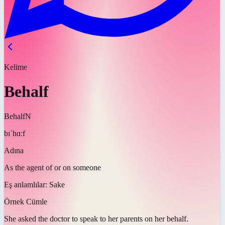
Kelime
Behalf
Behalf
N
bɪˈhɑːf
Adına
As the agent of or on someone
Eş anlamlılar:
Sake
Örnek Cümle
She asked the doctor to speak to her parents on her
behalf
.