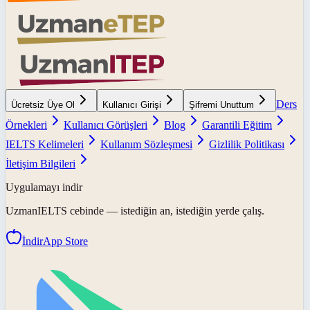
Ders
Ücretsiz Üye Ol
Kullanıcı Girişi
Şifremi Unuttum
Örnekleri
Kullanıcı Görüşleri
Blog
Garantili Eğitim
IELTS Kelimeleri
Kullanım Sözleşmesi
Gizlilik Politikası
İletişim Bilgileri
Uygulamayı indir
UzmanIELTS
cebinde — istediğin an, istediğin yerde çalış.
İndir
App Store