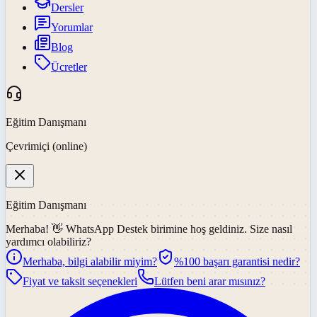
Dersler
Yorumlar
Blog
Ücretler
Eğitim Danışmanı
Çevrimiçi (online)
Eğitim Danışmanı
Merhaba! 👋
WhatsApp Destek
birimine hoş geldiniz. Size nasıl
yardımcı olabiliriz?
Merhaba, bilgi alabilir miyim?
%100 başarı garantisi nedir?
Fiyat ve taksit seçenekleri
Lütfen beni arar mısınız?