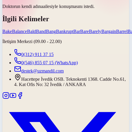
Doktorun kendi
adına
ailesiyle konuşmasını istedi.
İlgili Kelimeler
Bake
Balance
Bald
Band
Bang
Bankrupt
Bar
Bare
Barely
Bargain
Barrel
Ba
İletişim Merkezi (09.00 - 22.00)
0(312) 911 37 15
0(546) 855 07 15
(WhatsApp)
destek@uzmandil.com
Hacettepe İvedik OSB. Teknokenti 1368. Cadde No.61,
4. Kat Ofis No: 32 İvedik / ANKARA