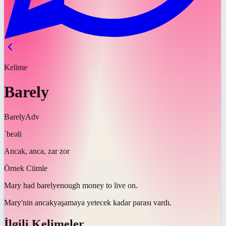
Kelime
Barely
Barely
Adv
ˈbeəli
Ancak, anca, zar zor
Örnek Cümle
Mary had
barely
enough money to live on.
Mary'nin
ancak
yaşamaya yetecek kadar parası vardı.
İlgili Kelimeler