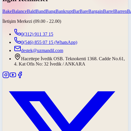
Bake
Balance
Bald
Band
Bang
Bankrupt
Bar
Bare
Bargain
Barrel
Barren
B
İletişim Merkezi (09.00 - 22.00)
0(312) 911 37 15
0(546) 855 07 15
(WhatsApp)
destek@uzmandil.com
Hacettepe İvedik OSB. Teknokenti 1368. Cadde No.61,
4. Kat Ofis No: 32 İvedik / ANKARA