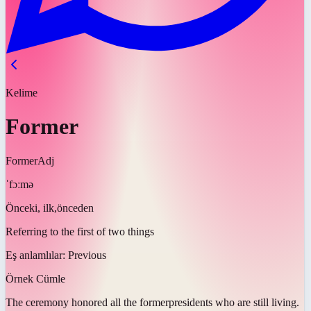
Kelime
Former
Former
Adj
ˈfɔːmə
Önceki, ilk,önceden
Referring to the first of two things
Eş anlamlılar:
Previous
Örnek Cümle
The ceremony honored all the
former
presidents who are still living.