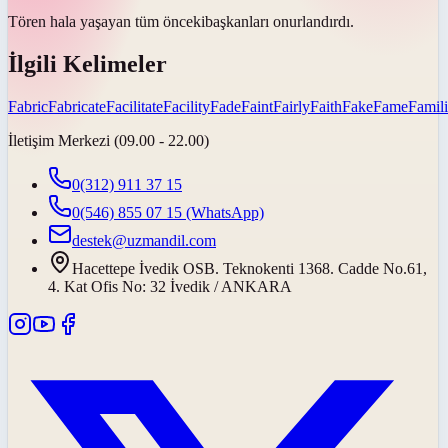
Tören hala yaşayan tüm
önceki
başkanları onurlandırdı.
İlgili Kelimeler
Fabric
Fabricate
Facilitate
Facility
Fade
Faint
Fairly
Faith
Fake
Fame
Famili
İletişim Merkezi (09.00 - 22.00)
0(312) 911 37 15
0(546) 855 07 15
(WhatsApp)
destek@uzmandil.com
Hacettepe İvedik OSB. Teknokenti 1368. Cadde No.61,
4. Kat Ofis No: 32 İvedik / ANKARA