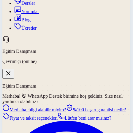
Dersler
Yorumlar
Blog
Ücretler
Eğitim Danışmanı
Çevrimiçi (online)
Eğitim Danışmanı
Merhaba! 👋
WhatsApp Destek
birimine hoş geldiniz. Size nasıl
yardımcı olabiliriz?
Merhaba, bilgi alabilir miyim?
%100 başarı garantisi nedir?
Fiyat ve taksit seçenekleri
Lütfen beni arar mısınız?