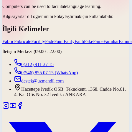
Computers can be used to
facilitate
language learning.
Bilgisayarlar dil öğrenimini
kolaylaştırmak
için kullanılabilir.
İlgili Kelimeler
Fabric
Fabricate
Facility
Fade
Faint
Fairly
Faith
Fake
Fame
Familiar
Famin
İletişim Merkezi (09.00 - 22.00)
0(312) 911 37 15
0(546) 855 07 15
(WhatsApp)
destek@uzmandil.com
Hacettepe İvedik OSB. Teknokenti 1368. Cadde No.61,
4. Kat Ofis No: 32 İvedik / ANKARA