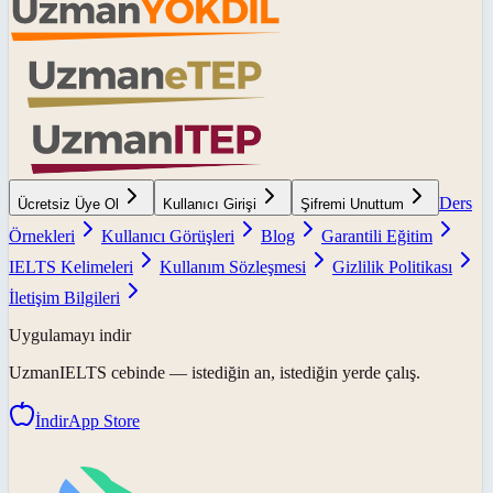
Ders
Ücretsiz Üye Ol
Kullanıcı Girişi
Şifremi Unuttum
Örnekleri
Kullanıcı Görüşleri
Blog
Garantili Eğitim
IELTS Kelimeleri
Kullanım Sözleşmesi
Gizlilik Politikası
İletişim Bilgileri
Uygulamayı indir
UzmanIELTS
cebinde — istediğin an, istediğin yerde çalış.
İndir
App Store