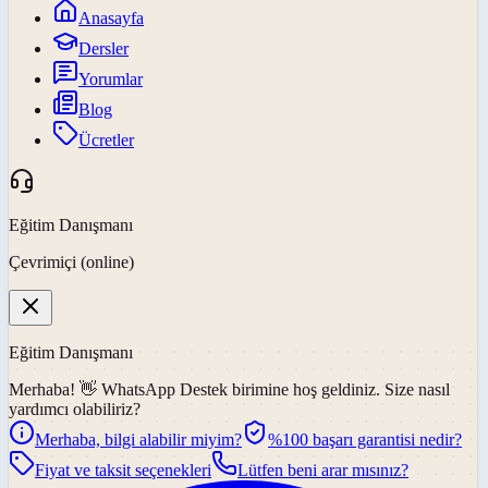
Anasayfa
Dersler
Yorumlar
Blog
Ücretler
Eğitim Danışmanı
Çevrimiçi (online)
Eğitim Danışmanı
Merhaba! 👋
WhatsApp Destek
birimine hoş geldiniz. Size nasıl
yardımcı olabiliriz?
Merhaba, bilgi alabilir miyim?
%100 başarı garantisi nedir?
Fiyat ve taksit seçenekleri
Lütfen beni arar mısınız?