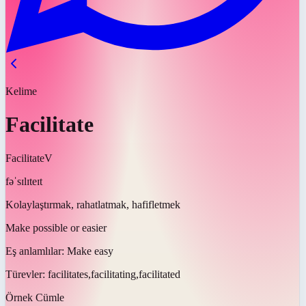
Kelime
Facilitate
Facilitate
V
fəˈsɪlɪteɪt
Kolaylaştırmak, rahatlatmak, hafifletmek
Make possible or easier
Eş anlamlılar:
Make easy
Türevler:
facilitates,facilitating,facilitated
Örnek Cümle