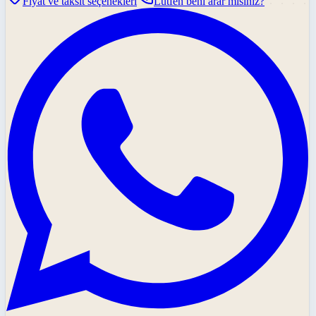
Fiyat ve taksit seçenekleri
Lütfen beni arar mısınız?