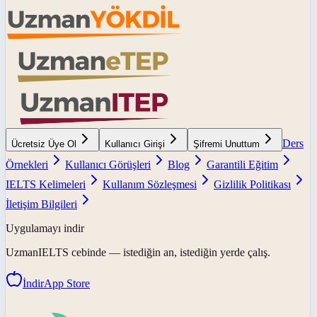
Ders
Ücretsiz Üye Ol
Kullanıcı Girişi
Şifremi Unuttum
Örnekleri
Kullanıcı Görüşleri
Blog
Garantili Eğitim
IELTS Kelimeleri
Kullanım Sözleşmesi
Gizlilik Politikası
İletişim Bilgileri
Uygulamayı indir
UzmanIELTS
cebinde — istediğin an, istediğin yerde çalış.
İndir
App Store