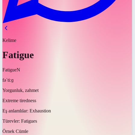
Kelime
Fatigue
Fatigue
N
fəˈtiːɡ
Yorgunluk, zahmet
Extreme tiredness
Eş anlamlılar:
Exhaustion
Türevler:
Fatigues
Örnek Cümle