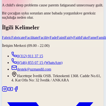
A child's sleep problems cause parents
fatigue
and unnecessary guilt.
Bir çocuğun uyku sorunları anne babada
yorgunluk
ve gereksiz
suçluluğa neden olur.
İlgili Kelimeler
Fabric
Fabricate
Facilitate
Facility
Fade
Faint
Fairly
Faith
Fake
Fame
Famili
İletişim Merkezi (09.00 - 22.00)
0(312) 911 37 15
0(546) 855 07 15
(WhatsApp)
destek@uzmandil.com
Hacettepe İvedik OSB. Teknokenti 1368. Cadde No.61,
4. Kat Ofis No: 32 İvedik / ANKARA