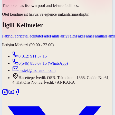
The hotel has its own pool and leisure
facilities
.
Otel kendine ait havuz ve eğlence
imkanlarına
sahiptir.
İlgili Kelimeler
Fabric
Fabricate
Facilitate
Fade
Faint
Fairly
Faith
Fake
Fame
Familiar
Fami
İletişim Merkezi (09.00 - 22.00)
0(312) 911 37 15
0(546) 855 07 15
(WhatsApp)
destek@uzmandil.com
Hacettepe İvedik OSB. Teknokenti 1368. Cadde No.61,
4. Kat Ofis No: 32 İvedik / ANKARA