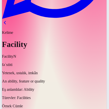
Kelime
Facility
Facility
N
fəˈsɪlɪti
Yetenek, ustalık, imkân
An ability, feature or quality
Eş anlamlılar:
Ability
Türevler:
Facilities
Örnek Cümle