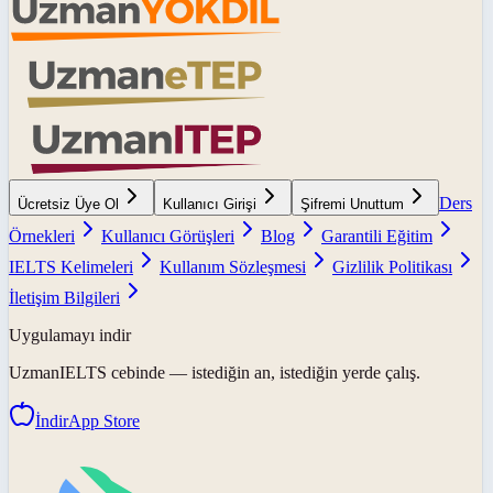
Ders
Ücretsiz Üye Ol
Kullanıcı Girişi
Şifremi Unuttum
Örnekleri
Kullanıcı Görüşleri
Blog
Garantili Eğitim
IELTS Kelimeleri
Kullanım Sözleşmesi
Gizlilik Politikası
İletişim Bilgileri
Uygulamayı indir
UzmanIELTS
cebinde — istediğin an, istediğin yerde çalış.
İndir
App Store