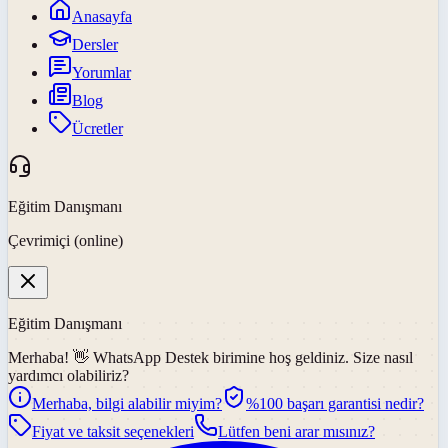
Anasayfa
Dersler
Yorumlar
Blog
Ücretler
Eğitim Danışmanı
Çevrimiçi (online)
Eğitim Danışmanı
Merhaba! 👋
WhatsApp Destek
birimine hoş geldiniz. Size nasıl
yardımcı olabiliriz?
Merhaba, bilgi alabilir miyim?
%100 başarı garantisi nedir?
Fiyat ve taksit seçenekleri
Lütfen beni arar mısınız?