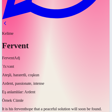
Kelime
Fervent
Fervent
Adj
ˈfɜːvənt
Ateşli, hararetli, coşkun
Ardent, passionate, intense
Eş anlamlılar:
Ardent
Örnek Cümle
It is his
fervent
hope that a peaceful solution will soon be found.