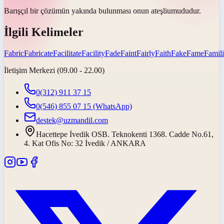
Barışçıl bir çözümün yakında bulunması onun
ateşli
umududur.
İlgili Kelimeler
Fabric
Fabricate
Facilitate
Facility
Fade
Faint
Fairly
Faith
Fake
Fame
Famili
İletişim Merkezi (09.00 - 22.00)
0(312) 911 37 15
0(546) 855 07 15
(WhatsApp)
destek@uzmandil.com
Hacettepe İvedik OSB. Teknokenti 1368. Cadde No.61,
4. Kat Ofis No: 32 İvedik / ANKARA