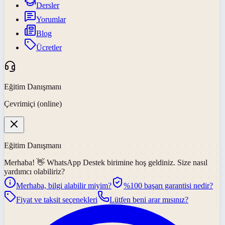
Dersler
Yorumlar
Blog
Ücretler
Eğitim Danışmanı
Çevrimiçi (online)
Eğitim Danışmanı
Merhaba! 👋
WhatsApp Destek
birimine hoş geldiniz. Size nasıl
yardımcı olabiliriz?
Merhaba, bilgi alabilir miyim?
%100 başarı garantisi nedir?
Fiyat ve taksit seçenekleri
Lütfen beni arar mısınız?