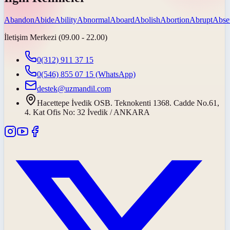
Abandon
Abide
Ability
Abnormal
Aboard
Abolish
Abortion
Abrupt
Abse
İletişim Merkezi (09.00 - 22.00)
0(312) 911 37 15
0(546) 855 07 15
(WhatsApp)
destek@uzmandil.com
Hacettepe İvedik OSB. Teknokenti 1368. Cadde No.61,
4. Kat Ofis No: 32 İvedik / ANKARA