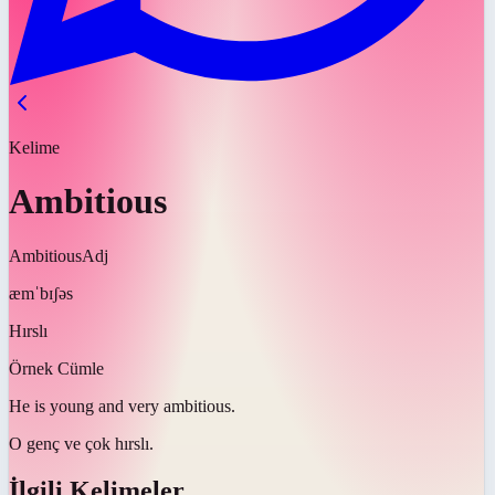
Kelime
Ambitious
Ambitious
Adj
æmˈbɪʃəs
Hırslı
Örnek Cümle
He is young and very
ambitious
.
O genç ve çok
hırslı
.
İlgili Kelimeler