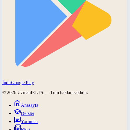
İndir
Google Play
©
2026
UzmanIELTS
— Tüm hakları saklıdır.
Anasayfa
Dersler
Yorumlar
Blog