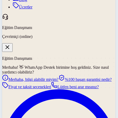
Ücretler
Eğitim Danışmanı
Çevrimiçi (online)
Eğitim Danışmanı
Merhaba! 👋
WhatsApp Destek
birimine hoş geldiniz. Size nasıl
yardımcı olabiliriz?
Merhaba, bilgi alabilir miyim?
%100 başarı garantisi nedir?
Fiyat ve taksit seçenekleri
Lütfen beni arar mısınız?