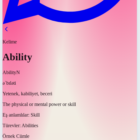
Kelime
Ability
Ability
N
əˈbɪləti
Yetenek, kabiliyet, beceri
The physical or mental power or skill
Eş anlamlılar:
Skill
Türevler:
Abilities
Örnek Cümle