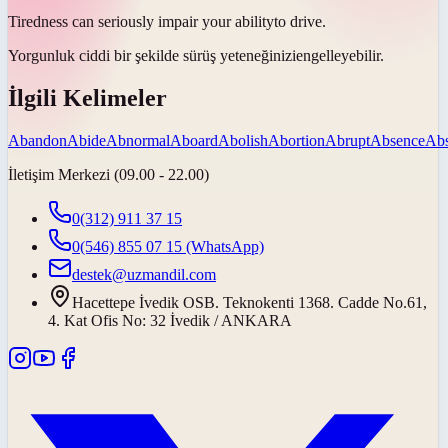
Tiredness can seriously impair your
ability
to drive.
Yorgunluk ciddi bir şekilde sürüş
yeteneğinizi
engelleyebilir.
İlgili Kelimeler
Abandon
Abide
Abnormal
Aboard
Abolish
Abortion
Abrupt
Absence
Abs
İletişim Merkezi (09.00 - 22.00)
0(312) 911 37 15
0(546) 855 07 15
(WhatsApp)
destek@uzmandil.com
Hacettepe İvedik OSB. Teknokenti 1368. Cadde No.61,
4. Kat Ofis No: 32 İvedik / ANKARA