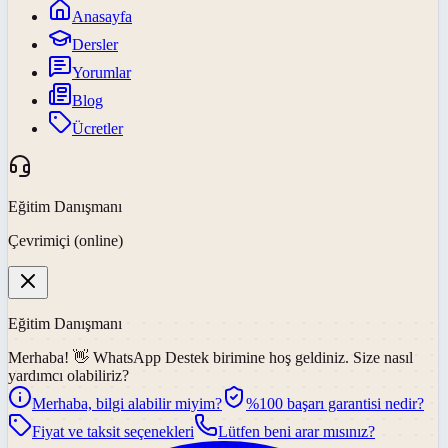
Anasayfa
Dersler
Yorumlar
Blog
Ücretler
Eğitim Danışmanı
Çevrimiçi (online)
Eğitim Danışmanı
Merhaba! 👋
WhatsApp Destek
birimine hoş geldiniz. Size nasıl
yardımcı olabiliriz?
Merhaba, bilgi alabilir miyim?
%100 başarı garantisi nedir?
Fiyat ve taksit seçenekleri
Lütfen beni arar mısınız?