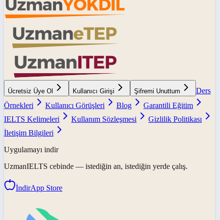
Ders
Ücretsiz Üye Ol
Kullanıcı Girişi
Şifremi Unuttum
Örnekleri
Kullanıcı Görüşleri
Blog
Garantili Eğitim
IELTS Kelimeleri
Kullanım Sözleşmesi
Gizlilik Politikası
İletişim Bilgileri
Uygulamayı indir
UzmanIELTS
cebinde — istediğin an, istediğin yerde çalış.
İndir
App Store