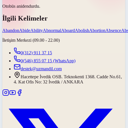
Otobüs
aniden
durdu.
İlgili Kelimeler
Abandon
Abide
Ability
Abnormal
Aboard
Abolish
Abortion
Absence
Abs
İletişim Merkezi (09.00 - 22.00)
0(312) 911 37 15
0(546) 855 07 15
(WhatsApp)
destek@uzmandil.com
Hacettepe İvedik OSB. Teknokenti 1368. Cadde No.61,
4. Kat Ofis No: 32 İvedik / ANKARA