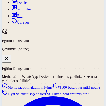
Dersler
Yorumlar
Blog
Ücretler
Eğitim Danışmanı
Çevrimiçi (online)
Eğitim Danışmanı
Merhaba! 👋
WhatsApp Destek
birimine hoş geldiniz. Size nasıl
yardımcı olabiliriz?
Merhaba, bilgi alabilir miyim?
%100 başarı garantisi nedir?
Fiyat ve taksit seçenekleri
Lütfen beni arar mısınız?