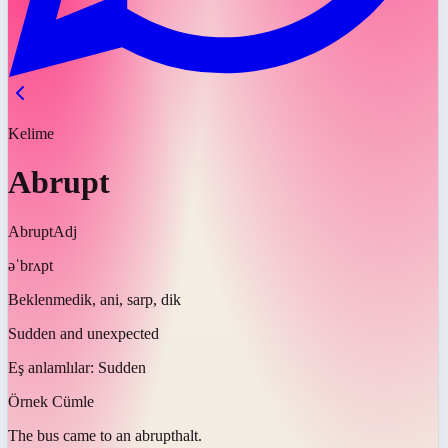
Kelime
Abrupt
Abrupt
Adj
əˈbrʌpt
Beklenmedik, ani, sarp, dik
Sudden and unexpected
Eş anlamlılar:
Sudden
Örnek Cümle
The bus came to an
abrupt
halt.