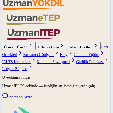
Ders
Ücretsiz Üye Ol
Kullanıcı Girişi
Şifremi Unuttum
Örnekleri
Kullanıcı Görüşleri
Blog
Garantili Eğitim
IELTS Kelimeleri
Kullanım Sözleşmesi
Gizlilik Politikası
İletişim Bilgileri
Uygulamayı indir
UzmanIELTS
cebinde — istediğin an, istediğin yerde çalış.
İndir
App Store