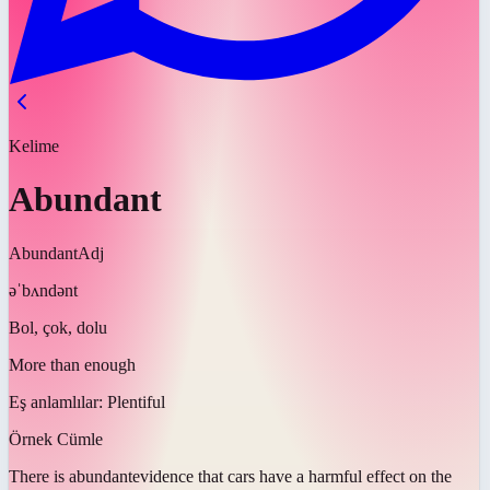
Kelime
Abundant
Abundant
Adj
əˈbʌndənt
Bol, çok, dolu
More than enough
Eş anlamlılar:
Plentiful
Örnek Cümle
There is
abundant
evidence that cars have a harmful effect on the