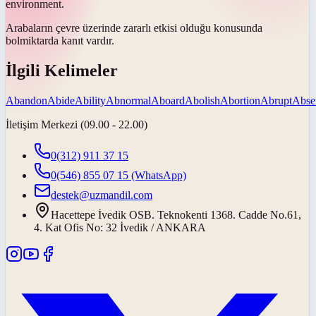
environment.
Arabaların çevre üzerinde zararlı etkisi olduğu konusunda
bol
miktarda kanıt vardır.
İlgili Kelimeler
Abandon
Abide
Ability
Abnormal
Aboard
Abolish
Abortion
Abrupt
Abse
İletişim Merkezi (09.00 - 22.00)
0(312) 911 37 15
0(546) 855 07 15
(WhatsApp)
destek@uzmandil.com
Hacettepe İvedik OSB. Teknokenti 1368. Cadde No.61,
4. Kat Ofis No: 32 İvedik / ANKARA