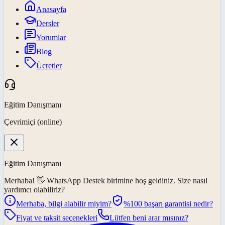
Anasayfa
Dersler
Yorumlar
Blog
Ücretler
Eğitim Danışmanı
Çevrimiçi (online)
Eğitim Danışmanı
Merhaba! 👋
WhatsApp Destek
birimine hoş geldiniz. Size nasıl
yardımcı olabiliriz?
Merhaba, bilgi alabilir miyim?
%100 başarı garantisi nedir?
Fiyat ve taksit seçenekleri
Lütfen beni arar mısınız?