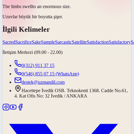
The limbs
swell
to an enormous size.
Uzuvlar büyük bir boyutta
şişer
.
İlgili Kelimeler
Sacred
Sacrifice
Sake
Sample
Sarcastic
Satellite
Satisfaction
Satisfactory
S
İletişim Merkezi (09.00 - 22.00)
0(312) 911 37 15
0(546) 855 07 15
(WhatsApp)
destek@uzmandil.com
Hacettepe İvedik OSB. Teknokenti 1368. Cadde No.61,
4. Kat Ofis No: 32 İvedik / ANKARA