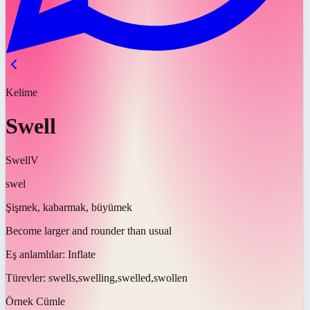
Kelime
Swell
Swell
V
swel
Şişmek, kabarmak, büyümek
Become larger and rounder than usual
Eş anlamlılar:
Inflate
Türevler:
swells,swelling,swelled,swollen
Örnek Cümle