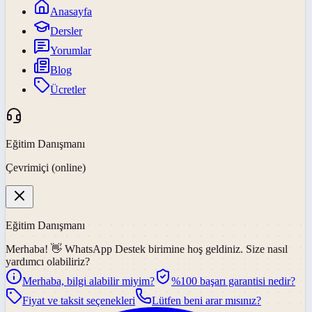
Anasayfa
Dersler
Yorumlar
Blog
Ücretler
Eğitim Danışmanı
Çevrimiçi (online)
Eğitim Danışmanı
Merhaba! 👋
WhatsApp Destek
birimine hoş geldiniz. Size nasıl
yardımcı olabiliriz?
Merhaba, bilgi alabilir miyim?
%100 başarı garantisi nedir?
Fiyat ve taksit seçenekleri
Lütfen beni arar mısınız?