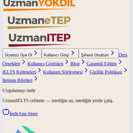
Ders
Ücretsiz Üye Ol
Kullanıcı Girişi
Şifremi Unuttum
Örnekleri
Kullanıcı Görüşleri
Blog
Garantili Eğitim
IELTS Kelimeleri
Kullanım Sözleşmesi
Gizlilik Politikası
İletişim Bilgileri
Uygulamayı indir
UzmanIELTS
cebinde — istediğin an, istediğin yerde çalış.
İndir
App Store