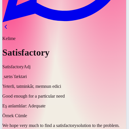
Kelime
Satisfactory
Satisfactory
Adj
ˌsætɪsˈfæktəri
Yeterli, tatminkâr, memnun edici
Good enough for a particular need
Eş anlamlılar:
Adequate
Örnek Cümle
We hope very much to find a
satisfactory
solution to the problem.