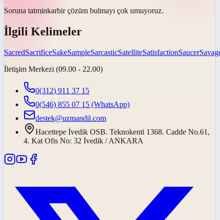
Soruna
tatminkar
bir çözüm bulmayı çok umuyoruz.
İlgili Kelimeler
Sacred
Sacrifice
Sake
Sample
Sarcastic
Satellite
Satisfaction
Saucer
Savag
İletişim Merkezi (09.00 - 22.00)
0(312) 911 37 15
0(546) 855 07 15
(WhatsApp)
destek@uzmandil.com
Hacettepe İvedik OSB. Teknokenti 1368. Cadde No.61,
4. Kat Ofis No: 32 İvedik / ANKARA