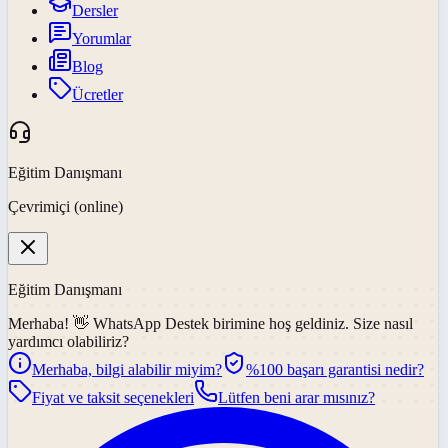
Dersler
Yorumlar
Blog
Ücretler
Eğitim Danışmanı
Çevrimiçi (online)
Eğitim Danışmanı
Merhaba! 👋
WhatsApp Destek
birimine hoş geldiniz. Size nasıl
yardımcı olabiliriz?
Merhaba, bilgi alabilir miyim?
%100 başarı garantisi nedir?
Fiyat ve taksit seçenekleri
Lütfen beni arar mısınız?