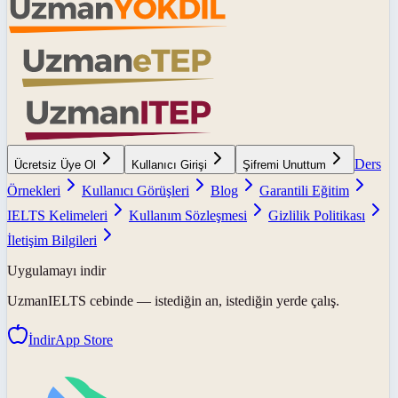
Ders
Ücretsiz Üye Ol
Kullanıcı Girişi
Şifremi Unuttum
Örnekleri
Kullanıcı Görüşleri
Blog
Garantili Eğitim
IELTS Kelimeleri
Kullanım Sözleşmesi
Gizlilik Politikası
İletişim Bilgileri
Uygulamayı indir
UzmanIELTS
cebinde — istediğin an, istediğin yerde çalış.
İndir
App Store