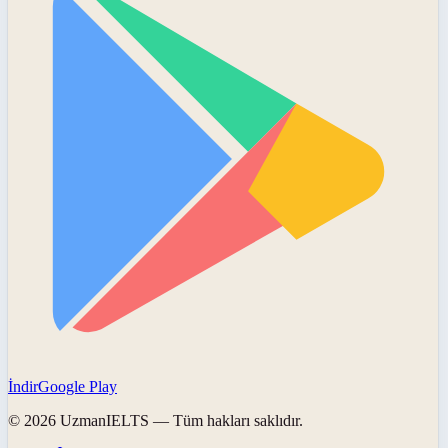
İndir
Google Play
©
2026
UzmanIELTS
— Tüm hakları saklıdır.