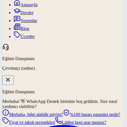
Anasayfa
Dersler
Yorumlar
Blog
Ücretler
Eğitim Danışmanı
Çevrimiçi (online)
Eğitim Danışmanı
Merhaba! 👋
WhatsApp Destek
birimine hoş geldiniz. Size nasıl
yardımcı olabiliriz?
Merhaba, bilgi alabilir miyim?
%100 başarı garantisi nedir?
Fiyat ve taksit seçenekleri
Lütfen beni arar mısınız?