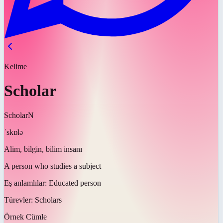
Kelime
Scholar
Scholar
N
ˈskɒlə
Alim, bilgin, bilim insanı
A person who studies a subject
Eş anlamlılar:
Educated person
Türevler:
Scholars
Örnek Cümle