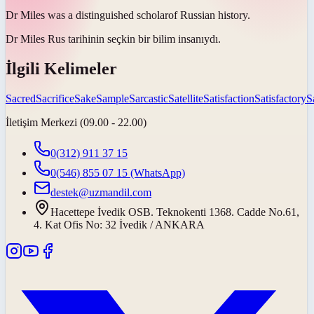
Dr Miles was a distinguished
scholar
of Russian history.
Dr Miles Rus tarihinin seçkin bir
bilim insanıydı
.
İlgili Kelimeler
Sacred
Sacrifice
Sake
Sample
Sarcastic
Satellite
Satisfaction
Satisfactory
S
İletişim Merkezi (09.00 - 22.00)
0(312) 911 37 15
0(546) 855 07 15
(WhatsApp)
destek@uzmandil.com
Hacettepe İvedik OSB. Teknokenti 1368. Cadde No.61,
4. Kat Ofis No: 32 İvedik / ANKARA