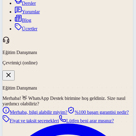
Dersler
Yorumlar
Blog
Ücretler
Eğitim Danışmanı
Çevrimiçi (online)
Eğitim Danışmanı
Merhaba! 👋
WhatsApp Destek
birimine hoş geldiniz. Size nasıl
yardımcı olabiliriz?
Merhaba, bilgi alabilir miyim?
%100 başarı garantisi nedir?
Fiyat ve taksit seçenekleri
Lütfen beni arar mısınız?