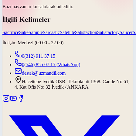
Bazı hayvanlar
kutsal
olarak adledilir.
İlgili Kelimeler
Sacrifice
Sake
Sample
Sarcastic
Satellite
Satisfaction
Satisfactory
Saucer
S
İletişim Merkezi (09.00 - 22.00)
0(312) 911 37 15
0(546) 855 07 15
(WhatsApp)
destek@uzmandil.com
Hacettepe İvedik OSB. Teknokenti 1368. Cadde No.61,
4. Kat Ofis No: 32 İvedik / ANKARA