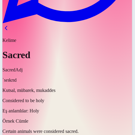
Kelime
Sacred
Sacred
Adj
ˈseɪkrɪd
Kutsal, mübarek, mukaddes
Considered to be holy
Eş anlamlılar:
Holy
Örnek Cümle
Certain animals were considered
sacred
.