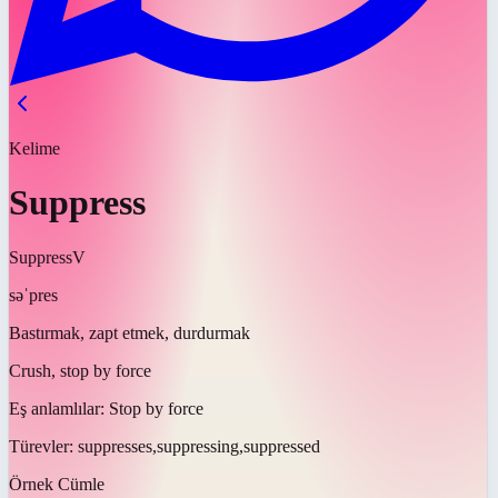
Kelime
Suppress
Suppress
V
səˈpres
Bastırmak, zapt etmek, durdurmak
Crush, stop by force
Eş anlamlılar:
Stop by force
Türevler:
suppresses,suppressing,suppressed
Örnek Cümle