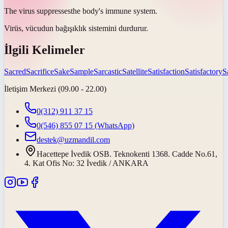
The virus
suppresses
the body's immune system.
Virüs, vücudun bağışıklık sistemini
durdurur
.
İlgili Kelimeler
Sacred
Sacrifice
Sake
Sample
Sarcastic
Satellite
Satisfaction
Satisfactory
S
İletişim Merkezi (09.00 - 22.00)
0(312) 911 37 15
0(546) 855 07 15
(WhatsApp)
destek@uzmandil.com
Hacettepe İvedik OSB. Teknokenti 1368. Cadde No.61,
4. Kat Ofis No: 32 İvedik / ANKARA