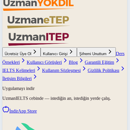
Ders
Ücretsiz Üye Ol
Kullanıcı Girişi
Şifremi Unuttum
Örnekleri
Kullanıcı Görüşleri
Blog
Garantili Eğitim
IELTS Kelimeleri
Kullanım Sözleşmesi
Gizlilik Politikası
İletişim Bilgileri
Uygulamayı indir
UzmanIELTS
cebinde — istediğin an, istediğin yerde çalış.
İndir
App Store