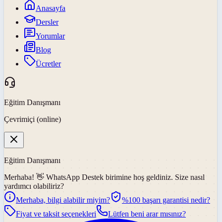
Anasayfa
Dersler
Yorumlar
Blog
Ücretler
Eğitim Danışmanı
Çevrimiçi (online)
Eğitim Danışmanı
Merhaba! 👋
WhatsApp Destek
birimine hoş geldiniz. Size nasıl
yardımcı olabiliriz?
Merhaba, bilgi alabilir miyim?
%100 başarı garantisi nedir?
Fiyat ve taksit seçenekleri
Lütfen beni arar mısınız?