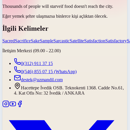
Thousands of people will
starve
if food doesn't reach the city.
Eğer yemek şehre ulaşmazsa binlerce kişi
açlıktan ölecek
.
İlgili Kelimeler
Sacred
Sacrifice
Sake
Sample
Sarcastic
Satellite
Satisfaction
Satisfactory
S
İletişim Merkezi (09.00 - 22.00)
0(312) 911 37 15
0(546) 855 07 15
(WhatsApp)
destek@uzmandil.com
Hacettepe İvedik OSB. Teknokenti 1368. Cadde No.61,
4. Kat Ofis No: 32 İvedik / ANKARA