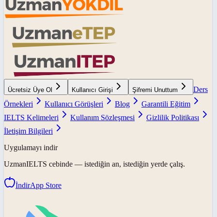
Ders
Ücretsiz Üye Ol
Kullanıcı Girişi
Şifremi Unuttum
Örnekleri
Kullanıcı Görüşleri
Blog
Garantili Eğitim
IELTS Kelimeleri
Kullanım Sözleşmesi
Gizlilik Politikası
İletişim Bilgileri
Uygulamayı indir
UzmanIELTS
cebinde — istediğin an, istediğin yerde çalış.
İndir
App Store