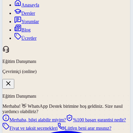
Anasayfa
Dersler
Yorumlar
Blog
Ücretler
Eğitim Danışmanı
Çevrimiçi (online)
Eğitim Danışmanı
Merhaba! 👋
WhatsApp Destek
birimine hoş geldiniz. Size nasıl
yardımcı olabiliriz?
Merhaba, bilgi alabilir miyim?
%100 başarı garantisi nedir?
Fiyat ve taksit seçenekleri
Lütfen beni arar mısınız?