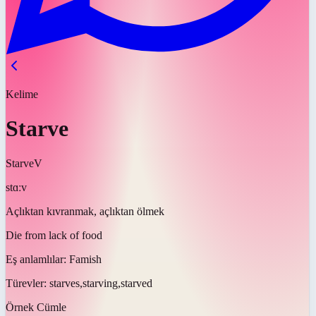
Kelime
Starve
Starve
V
stɑːv
Açlıktan kıvranmak, açlıktan ölmek
Die from lack of food
Eş anlamlılar:
Famish
Türevler:
starves,starving,starved
Örnek Cümle