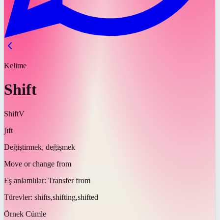
Kelime
Shift
Shift
V
ʃɪft
Değiştirmek, değişmek
Move or change from
Eş anlamlılar:
Transfer from
Türevler:
shifts,shifting,shifted
Örnek Cümle