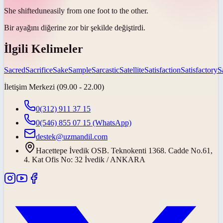
She
shifted
uneasily from one foot to the other.
Bir ayağını diğerine zor bir şekilde
değiştirdi
.
İlgili Kelimeler
Sacred
Sacrifice
Sake
Sample
Sarcastic
Satellite
Satisfaction
Satisfactory
S
İletişim Merkezi (09.00 - 22.00)
0(312) 911 37 15
0(546) 855 07 15
(WhatsApp)
destek@uzmandil.com
Hacettepe İvedik OSB. Teknokenti 1368. Cadde No.61,
4. Kat Ofis No: 32 İvedik / ANKARA