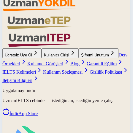
Ders
Ücretsiz Üye Ol
Kullanıcı Girişi
Şifremi Unuttum
Örnekleri
Kullanıcı Görüşleri
Blog
Garantili Eğitim
IELTS Kelimeleri
Kullanım Sözleşmesi
Gizlilik Politikası
İletişim Bilgileri
Uygulamayı indir
UzmanIELTS
cebinde — istediğin an, istediğin yerde çalış.
İndir
App Store