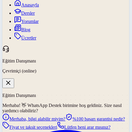
Anasayfa
Dersler
Yorumlar
Blog
Ücretler
Eğitim Danışmanı
Çevrimiçi (online)
Eğitim Danışmanı
Merhaba! 👋
WhatsApp Destek
birimine hoş geldiniz. Size nasıl
yardımcı olabiliriz?
Merhaba, bilgi alabilir miyim?
%100 başarı garantisi nedir?
Fiyat ve taksit seçenekleri
Lütfen beni arar mısınız?