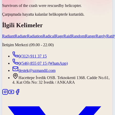
Survivors of the crash were
rescued
by helicopter.
Çarpışmada hayatta kalanlar helikopterle
kurtarıldı
.
İlgili Kelimeler
Radiant
Radiate
Radiation
Radical
Rage
Raid
Random
Range
Rarely
Ratif
İletişim Merkezi (09.00 - 22.00)
0(312) 911 37 15
0(546) 855 07 15
(WhatsApp)
destek@uzmandil.com
Hacettepe İvedik OSB. Teknokenti 1368. Cadde No.61,
4. Kat Ofis No: 32 İvedik / ANKARA