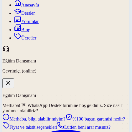
Anasayfa
Dersler
Yorumlar
Blog
Ücretler
Eğitim Danışmanı
Çevrimiçi (online)
Eğitim Danışmanı
Merhaba! 👋
WhatsApp Destek
birimine hoş geldiniz. Size nasıl
yardımcı olabiliriz?
Merhaba, bilgi alabilir miyim?
%100 başarı garantisi nedir?
Fiyat ve taksit seçenekleri
Lütfen beni arar mısınız?