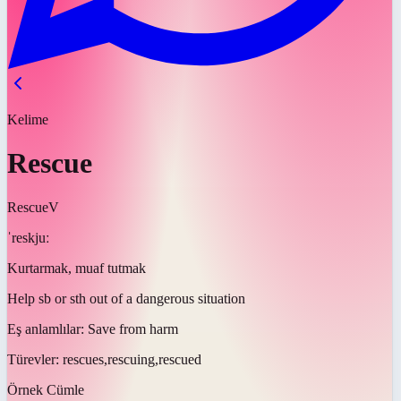
Kelime
Rescue
Rescue
V
ˈreskjuː
Kurtarmak, muaf tutmak
Help sb or sth out of a dangerous situation
Eş anlamlılar:
Save from harm
Türevler:
rescues,rescuing,rescued
Örnek Cümle