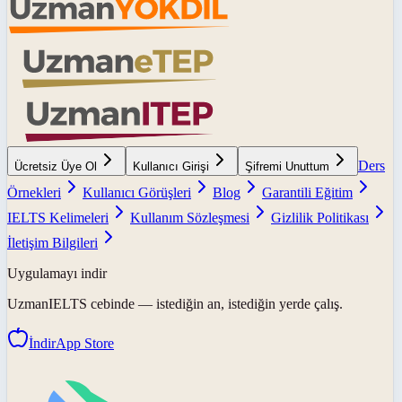
Ders
Ücretsiz Üye Ol
Kullanıcı Girişi
Şifremi Unuttum
Örnekleri
Kullanıcı Görüşleri
Blog
Garantili Eğitim
IELTS Kelimeleri
Kullanım Sözleşmesi
Gizlilik Politikası
İletişim Bilgileri
Uygulamayı indir
UzmanIELTS
cebinde — istediğin an, istediğin yerde çalış.
İndir
App Store