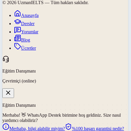
©
2026
UzmanIELTS
— Tüm hakları saklıdır.
Anasayfa
Dersler
Yorumlar
Blog
Ücretler
Eğitim Danışmanı
Çevrimiçi (online)
Eğitim Danışmanı
Merhaba! 👋
WhatsApp Destek
birimine hoş geldiniz. Size nasıl
yardımcı olabiliriz?
Merhaba, bilgi alabilir miyim?
%100 başarı garantisi nedir?