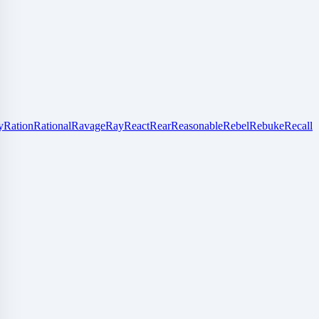
y
Ration
Rational
Ravage
Ray
React
Rear
Reasonable
Rebel
Rebuke
Recall