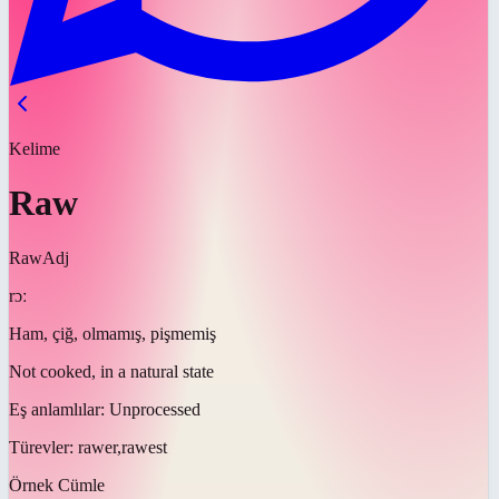
Kelime
Raw
Raw
Adj
rɔː
Ham, çiğ, olmamış, pişmemiş
Not cooked, in a natural state
Eş anlamlılar:
Unprocessed
Türevler:
rawer,rawest
Örnek Cümle