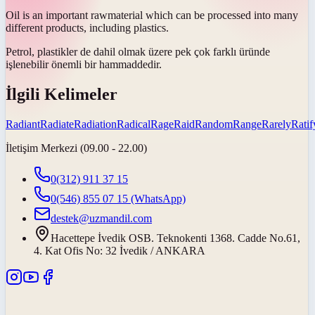
Oil is an important
raw
material which can be processed into many
different products, including plastics.
Petrol, plastikler de dahil olmak üzere pek çok farklı üründe
işlenebilir önemli bir
ham
maddedir.
İlgili Kelimeler
Radiant
Radiate
Radiation
Radical
Rage
Raid
Random
Range
Rarely
Ratif
İletişim Merkezi (09.00 - 22.00)
0(312) 911 37 15
0(546) 855 07 15
(WhatsApp)
destek@uzmandil.com
Hacettepe İvedik OSB. Teknokenti 1368. Cadde No.61,
4. Kat Ofis No: 32 İvedik / ANKARA