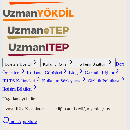
Ders
Ücretsiz Üye Ol
Kullanıcı Girişi
Şifremi Unuttum
Örnekleri
Kullanıcı Görüşleri
Blog
Garantili Eğitim
IELTS Kelimeleri
Kullanım Sözleşmesi
Gizlilik Politikası
İletişim Bilgileri
Uygulamayı indir
UzmanIELTS
cebinde — istediğin an, istediğin yerde çalış.
İndir
App Store