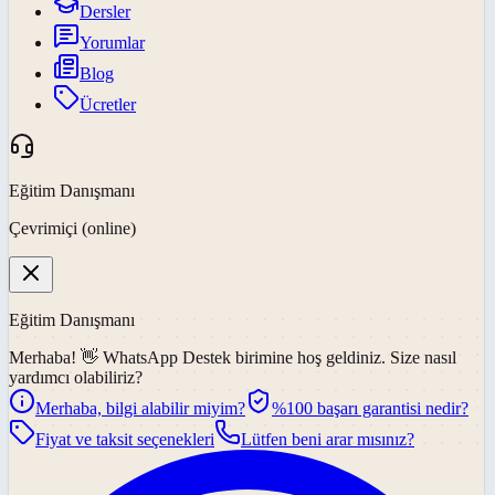
Dersler
Yorumlar
Blog
Ücretler
Eğitim Danışmanı
Çevrimiçi (online)
Eğitim Danışmanı
Merhaba! 👋
WhatsApp Destek
birimine hoş geldiniz. Size nasıl
yardımcı olabiliriz?
Merhaba, bilgi alabilir miyim?
%100 başarı garantisi nedir?
Fiyat ve taksit seçenekleri
Lütfen beni arar mısınız?