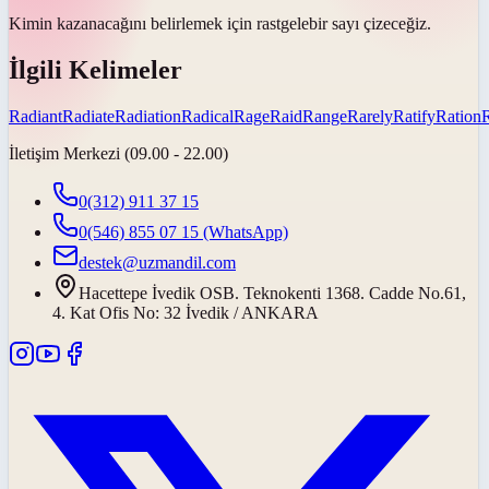
Kimin kazanacağını belirlemek için
rastgele
bir sayı çizeceğiz.
İlgili Kelimeler
Radiant
Radiate
Radiation
Radical
Rage
Raid
Range
Rarely
Ratify
Ration
R
İletişim Merkezi (09.00 - 22.00)
0(312) 911 37 15
0(546) 855 07 15
(WhatsApp)
destek@uzmandil.com
Hacettepe İvedik OSB. Teknokenti 1368. Cadde No.61,
4. Kat Ofis No: 32 İvedik / ANKARA