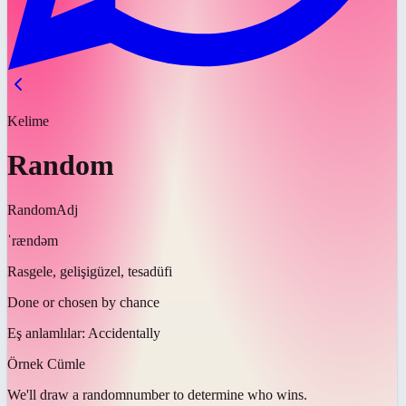
Kelime
Random
Random
Adj
ˈrændəm
Rasgele, gelişigüzel, tesadüfi
Done or chosen by chance
Eş anlamlılar:
Accidentally
Örnek Cümle
We'll draw a
random
number to determine who wins.