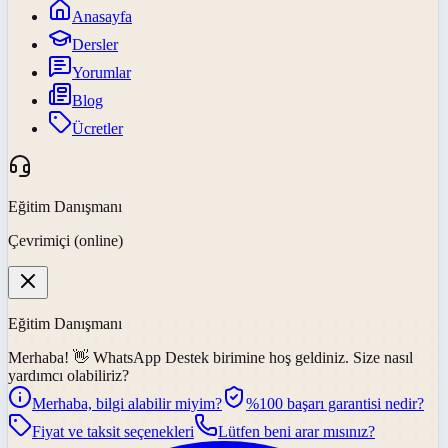
Anasayfa
Dersler
Yorumlar
Blog
Ücretler
Eğitim Danışmanı
Çevrimiçi (online)
Eğitim Danışmanı
Merhaba! 👋
WhatsApp Destek
birimine hoş geldiniz. Size nasıl
yardımcı olabiliriz?
Merhaba, bilgi alabilir miyim?
%100 başarı garantisi nedir?
Fiyat ve taksit seçenekleri
Lütfen beni arar mısınız?