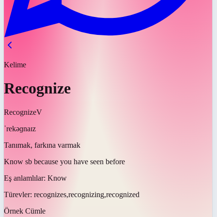
Kelime
Recognize
Recognize
V
ˈrekəɡnaɪz
Tanımak, farkına varmak
Know sb because you have seen before
Eş anlamlılar:
Know
Türevler:
recognizes,recognizing,recognized
Örnek Cümle