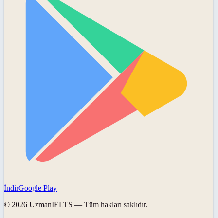
İndir
Google Play
©
2026
UzmanIELTS
— Tüm hakları saklıdır.