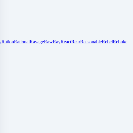
y
Ration
Rational
Ravage
Raw
Ray
React
Rear
Reasonable
Rebel
Rebuke