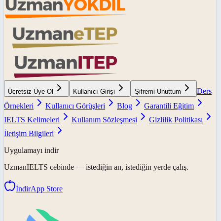
Ders
Ücretsiz Üye Ol
Kullanıcı Girişi
Şifremi Unuttum
Örnekleri
Kullanıcı Görüşleri
Blog
Garantili Eğitim
IELTS Kelimeleri
Kullanım Sözleşmesi
Gizlilik Politikası
İletişim Bilgileri
Uygulamayı indir
UzmanIELTS
cebinde — istediğin an, istediğin yerde çalış.
İndir
App Store