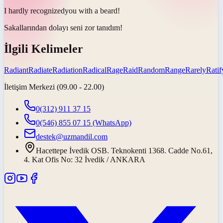
I hardly
recognized
you with a beard!
Sakallarından dolayı seni zor
tanıdım
!
İlgili Kelimeler
Radiant
Radiate
Radiation
Radical
Rage
Raid
Random
Range
Rarely
Ratif
İletişim Merkezi (09.00 - 22.00)
0(312) 911 37 15
0(546) 855 07 15
(WhatsApp)
destek@uzmandil.com
Hacettepe İvedik OSB. Teknokenti 1368. Cadde No.61,
4. Kat Ofis No: 32 İvedik / ANKARA