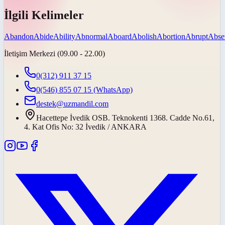
İlgili Kelimeler
Abandon
Abide
Ability
Abnormal
Aboard
Abolish
Abortion
Abrupt
Abse
İletişim Merkezi (09.00 - 22.00)
0(312) 911 37 15
0(546) 855 07 15
(WhatsApp)
destek@uzmandil.com
Hacettepe İvedik OSB. Teknokenti 1368. Cadde No.61,
4. Kat Ofis No: 32 İvedik / ANKARA