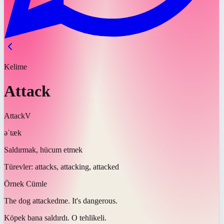
Kelime
Attack
Attack
V
əˈtæk
Saldırmak, hücum etmek
Türevler:
attacks, attacking, attacked
Örnek Cümle
The dog
attacked
me. It's dangerous.
Köpek bana
saldırdı
. O tehlikeli.