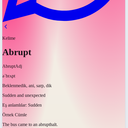
Kelime
Abrupt
Abrupt
Adj
əˈbrʌpt
Beklenmedik, ani, sarp, dik
Sudden and unexpected
Eş anlamlılar:
Sudden
Örnek Cümle
The bus came to an
abrupt
halt.