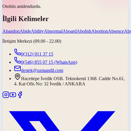
Otobüs
aniden
durdu.
İlgili Kelimeler
Abandon
Abide
Ability
Abnormal
Aboard
Abolish
Abortion
Absence
Abs
İletişim Merkezi (09.00 - 22.00)
0(312) 911 37 15
0(546) 855 07 15
(WhatsApp)
destek@uzmandil.com
Hacettepe İvedik OSB. Teknokenti 1368. Cadde No.61,
4. Kat Ofis No: 32 İvedik / ANKARA