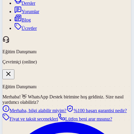
Dersler
Yorumlar
Blog
Ücretler
Eğitim Danışmanı
Çevrimiçi (online)
Eğitim Danışmanı
Merhaba! 👋
WhatsApp Destek
birimine hoş geldiniz. Size nasıl
yardımcı olabiliriz?
Merhaba, bilgi alabilir miyim?
%100 başarı garantisi nedir?
Fiyat ve taksit seçenekleri
Lütfen beni arar mısınız?