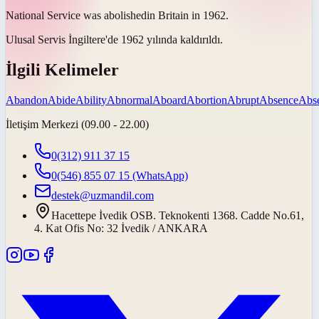
National Service was
abolished
in Britain in 1962.
Ulusal Servis İngiltere'de 1962 yılında
kaldırıldı
.
İlgili Kelimeler
Abandon
Abide
Ability
Abnormal
Aboard
Abortion
Abrupt
Absence
Abs
İletişim Merkezi (09.00 - 22.00)
0(312) 911 37 15
0(546) 855 07 15
(WhatsApp)
destek@uzmandil.com
Hacettepe İvedik OSB. Teknokenti 1368. Cadde No.61,
4. Kat Ofis No: 32 İvedik / ANKARA