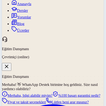
Anasayfa
Dersler
Yorumlar
Blog
Ücretler
Eğitim Danışmanı
Çevrimiçi (online)
Eğitim Danışmanı
Merhaba! 👋
WhatsApp Destek
birimine hoş geldiniz. Size nasıl
yardımcı olabiliriz?
Merhaba, bilgi alabilir miyim?
%100 başarı garantisi nedir?
Fiyat ve taksit seçenekleri
Lütfen beni arar mısınız?