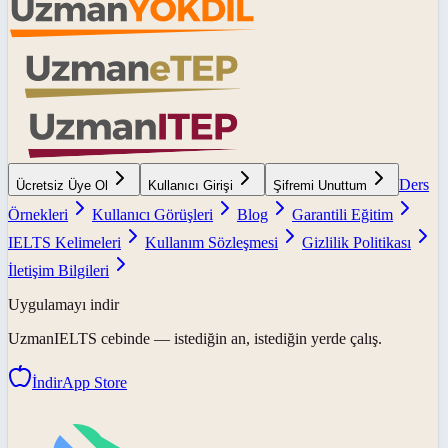
Ders
Ücretsiz Üye Ol
Kullanıcı Girişi
Şifremi Unuttum
Örnekleri
Kullanıcı Görüşleri
Blog
Garantili Eğitim
IELTS Kelimeleri
Kullanım Sözleşmesi
Gizlilik Politikası
İletişim Bilgileri
Uygulamayı indir
UzmanIELTS
cebinde — istediğin an, istediğin yerde çalış.
İndir
App Store