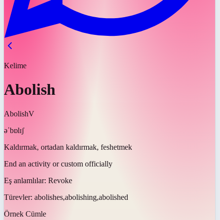
Kelime
Abolish
Abolish
V
əˈbɒlɪʃ
Kaldırmak, ortadan kaldırmak, feshetmek
End an activity or custom officially
Eş anlamlılar:
Revoke
Türevler:
abolishes,abolishing,abolished
Örnek Cümle