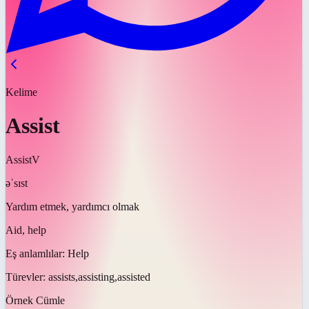
Kelime
Assist
Assist
V
əˈsɪst
Yardım etmek, yardımcı olmak
Aid, help
Eş anlamlılar:
Help
Türevler:
assists,assisting,assisted
Örnek Cümle