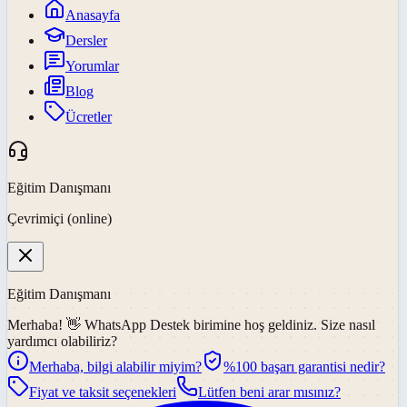
Anasayfa
Dersler
Yorumlar
Blog
Ücretler
Eğitim Danışmanı
Çevrimiçi (online)
Eğitim Danışmanı
Merhaba! 👋
WhatsApp Destek
birimine hoş geldiniz. Size nasıl
yardımcı olabiliriz?
Merhaba, bilgi alabilir miyim?
%100 başarı garantisi nedir?
Fiyat ve taksit seçenekleri
Lütfen beni arar mısınız?