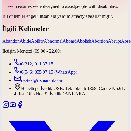
These measures were designed to
assist
people with disabilities.
Bu önlemler engelli insanlara
yardım amacıyla
tasarlanmıştır.
İlgili Kelimeler
Abandon
Abide
Ability
Abnormal
Aboard
Abolish
Abortion
Abrupt
Abse
İletişim Merkezi (09.00 - 22.00)
0(312) 911 37 15
0(546) 855 07 15
(WhatsApp)
destek@uzmandil.com
Hacettepe İvedik OSB. Teknokenti 1368. Cadde No.61,
4. Kat Ofis No: 32 İvedik / ANKARA