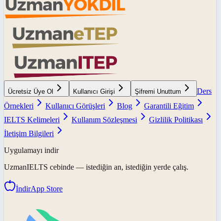
Ders
Ücretsiz Üye Ol
Kullanıcı Girişi
Şifremi Unuttum
Örnekleri
Kullanıcı Görüşleri
Blog
Garantili Eğitim
IELTS Kelimeleri
Kullanım Sözleşmesi
Gizlilik Politikası
İletişim Bilgileri
Uygulamayı indir
UzmanIELTS
cebinde — istediğin an, istediğin yerde çalış.
İndir
App Store